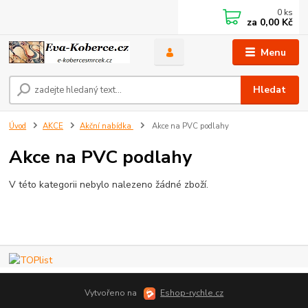
0
ks
za
0,00 Kč
Menu
Hledat
Úvod
AKCE
Akční nabídka
Akce na PVC podlahy
Akce na PVC podlahy
V této kategorii nebylo nalezeno žádné zboží.
Vytvořeno na
Eshop-rychle.cz