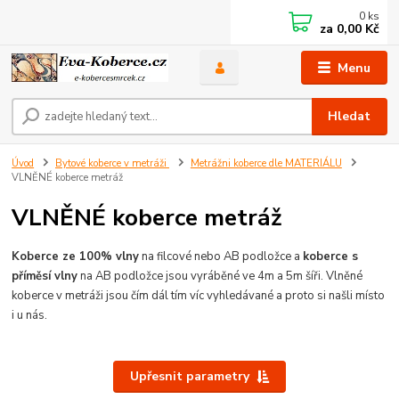
0
ks
za
0,00 Kč
Menu
Hledat
Úvod
Bytové koberce v metráži
Metrážni koberce dle MATERIÁLU
VLNĚNÉ koberce metráž
VLNĚNÉ koberce metráž
Koberce ze 100% vlny
na filcové nebo AB podložce a
koberce s
příměsí vlny
na AB podložce jsou vyráběné ve 4m a 5m šíři. Vlněné
koberce v metráži jsou čím dál tím víc vyhledávané a proto si našli místo
i u nás.
Upřesnit parametry