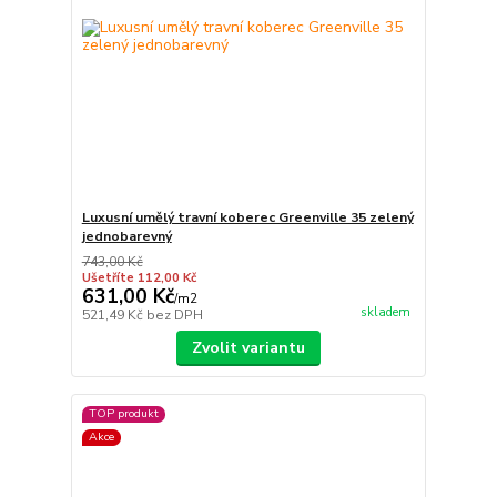
Luxusní umělý travní koberec Greenville 35 zelený
jednobarevný
743,00 Kč
Ušetříte 112,00 Kč
631,00 Kč
/
m2
skladem
521,49 Kč
bez DPH
Zvolit variantu
TOP produkt
Akce