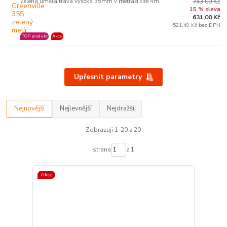
Zelená umělá tráva vysoká 35mm v metráži šíře 4m
743,00 Kč
15 % sleva
631,00 Kč
521,49 Kč bez DPH
TOP produkt
Akce
Upřesnit parametry
Nejnovější
Nejlevnější
Nejdražší
Zobrazuji 1-20 z 20
strana
z 1
Akce