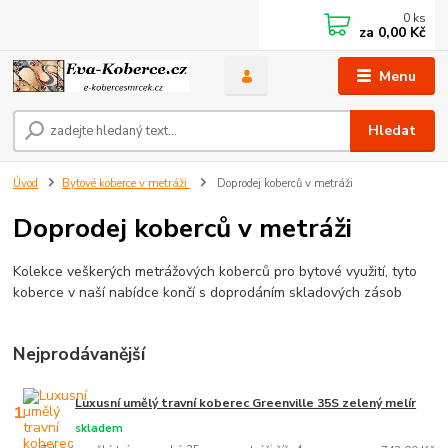
0
ks
za
0,00 Kč
Menu
Hledat
Úvod
Bytové koberce v metráži
Doprodej koberců v metráži
Doprodej koberců v metráži
Kolekce veškerých metrážových koberců pro bytové využití, tyto
koberce v naší nabídce končí s doprodáním skladových zásob
Nejprodávanější
Luxusní umělý travní koberec Greenville 35S zelený melír
1.
skladem