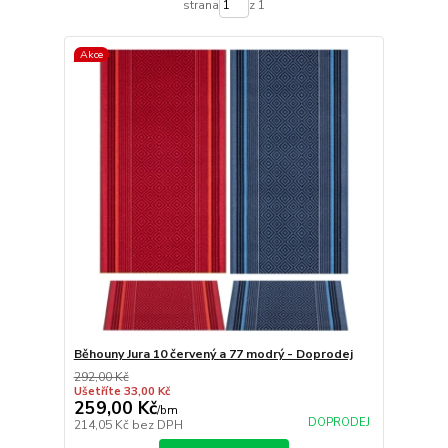
strana
z 1
Akce
Běhouny Jura 10 červený a 77 modrý - Doprodej
292,00 Kč
Ušetříte 33,00 Kč
259,00 Kč
/
bm
DOPRODEJ
214,05 Kč
bez DPH