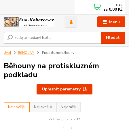
0
ks
za
0,00 Kč
Menu
Hledat
Úvod
BĚHOUNY
Protiskluzné běhouny
Běhouny na protiskluzném
podkladu
Upřesnit parametry
Nejnovější
Nejlevnější
Nejdražší
Zobrazuji 1-32 z 32