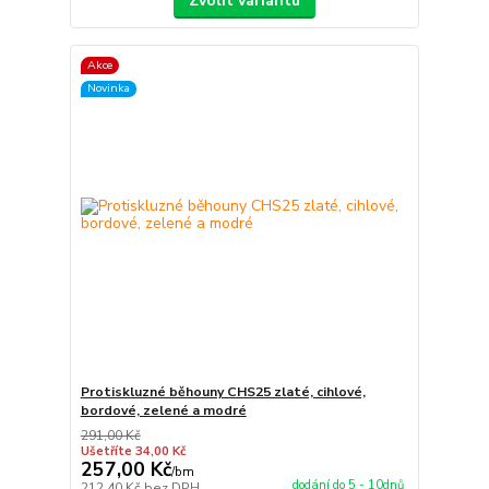
Zvolit variantu
Akce
Novinka
Protiskluzné běhouny CHS25 zlaté, cihlové,
bordové, zelené a modré
291,00 Kč
Ušetříte 34,00 Kč
257,00 Kč
/
bm
dodání do 5 - 10dnů
212,40 Kč
bez DPH