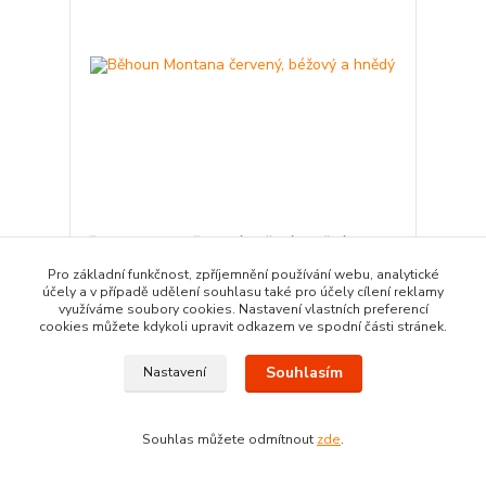
Běhoun Montana červený, béžový a hnědý
395,00 Kč
Pro základní funkčnost, zpříjemnění používání webu, analytické
Ušetříte 5,00 Kč
účely a v případě udělení souhlasu také pro účely cílení reklamy
390,00 Kč
/
bm
využíváme soubory cookies. Nastavení vlastních preferencí
skladem
322,31 Kč
bez DPH
cookies můžete kdykoli upravit odkazem ve spodní části stránek.
Zvolit variantu
Souhlasím
Nastavení
Souhlas můžete odmítnout
zde
.