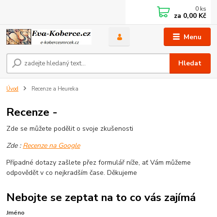
0
ks
za
0,00 Kč
Menu
Hledat
Úvod
Recenze a Heureka
Recenze -
Zde se můžete podělit o svoje zkušenosti
Zde :
Recenze na Google
Případné dotazy zašlete přez formulář níže, ať Vám můžeme
odpovědět v co nejkradším čase. Děkujeme
Nebojte se zeptat na to co vás zajímá
Jméno