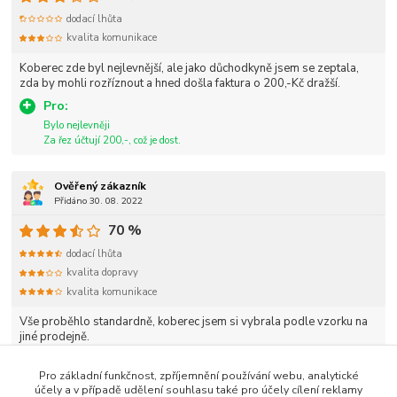
dodací lhůta
kvalita komunikace
Koberec zde byl nejlevnější, ale jako důchodkyně jsem se zeptala,
zda by mohli rozříznout a hned došla faktura o 200,-Kč dražší.
Pro:
Bylo nejlevněji
Za řez účtují 200,-, což je dost.
Ověřený zákazník
Přidáno 30. 08. 2022
70 %
dodací lhůta
kvalita dopravy
kvalita komunikace
Vše proběhlo standardně, koberec jsem si vybrala podle vzorku na
jiné prodejně.
Pro základní funkčnost, zpříjemnění používání webu, analytické
účely a v případě udělení souhlasu také pro účely cílení reklamy
strana
z 1