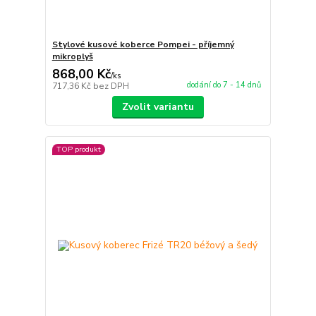
Stylové kusové koberce Pompei - příjemný
mikroplyš
868,00 Kč
/
ks
dodání do 7 - 14 dnů
717,36 Kč
bez DPH
Zvolit variantu
TOP produkt