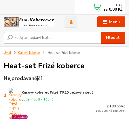
0
ks
za
0,00 Kč
Menu
Hledat
Úvod
Kusové koberce
Heat-set Frizé koberce
Heat-set Frizé koberce
Nejprodávanější
Kusový koberec Frizé TR20 béžový a šedý
1.
dodání do 5 - 10dnů
2 188,00 Kč
1 808,26 Kč bez DPH
TOP produkt