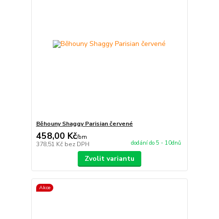
Běhouny Shaggy Parisian červené
458,00 Kč
/
bm
dodání do 5 - 10dnů
378,51 Kč
bez DPH
Zvolit variantu
Akce