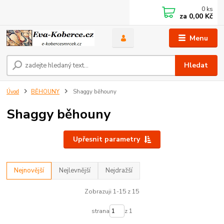
0
ks
za
0,00 Kč
Menu
Hledat
Úvod
BĚHOUNY
Shaggy běhouny
Shaggy běhouny
Upřesnit parametry
Nejnovější
Nejlevnější
Nejdražší
Zobrazuji 1-15 z 15
strana
z 1