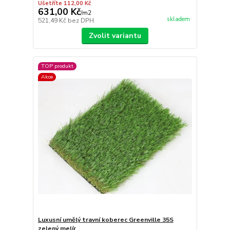
Ušetříte 112,00 Kč
631,00 Kč
/
m2
skladem
521,49 Kč
bez DPH
Zvolit variantu
TOP produkt
Akce
Luxusní umělý travní koberec Greenville 35S
zelený melír