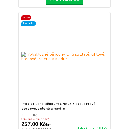
Zvolit variantu
Akce
Novinka
Protiskluzné běhouny CHS25 zlaté, cihlové,
bordové, zelené a modré
291,00 Kč
Ušetříte 34,00 Kč
257,00 Kč
/
bm
dodání do 5 - 10dnů
212,40 Kč
bez DPH