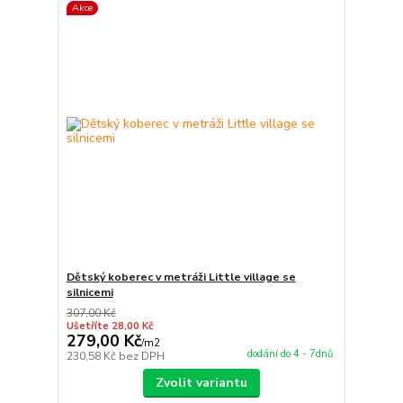
Akce
Dětský koberec v metráži Little village se
silnicemi
307,00 Kč
Ušetříte 28,00 Kč
279,00 Kč
/
m2
dodání do 4 - 7dnů
230,58 Kč
bez DPH
Zvolit variantu