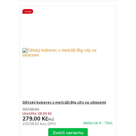
Akce
Dětský koberec v metráži Big city se silnicemi
307,00 Kč
Ušetříte 28,00 Kč
279,00 Kč
/
m2
dodání do 4 - 7dnů
230,58 Kč
bez DPH
Zvolit variantu