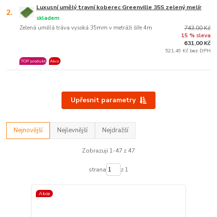
Luxusní umělý travní koberec Greenville 35S zelený melír
2.
skladem
Zelená umělá tráva vysoká 35mm v metráži šíře 4m
743,00 Kč
15 % sleva
631,00 Kč
521,49 Kč bez DPH
TOP produkt
Akce
Upřesnit parametry
Nejnovější
Nejlevnější
Nejdražší
Zobrazuji 1-47 z 47
strana
z 1
Akce