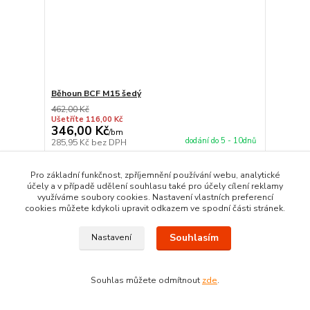
Běhoun BCF M15 šedý
462,00 Kč
Ušetříte 116,00 Kč
346,00 Kč
/
bm
dodání do 5 - 10dnů
285,95 Kč
bez DPH
Zvolit variantu
Pro základní funkčnost, zpříjemnění používání webu, analytické
účely a v případě udělení souhlasu také pro účely cílení reklamy
využíváme soubory cookies. Nastavení vlastních preferencí
TOP produkt
cookies můžete kdykoli upravit odkazem ve spodní části stránek.
Akce
Souhlasím
Nastavení
Souhlas můžete odmítnout
zde
.