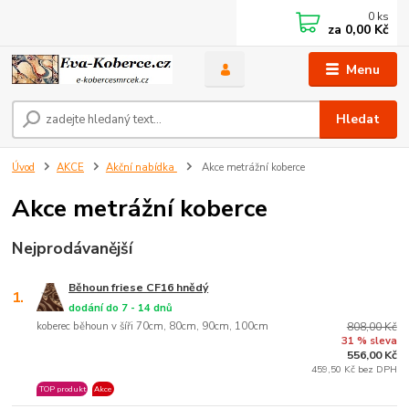
0
ks
za
0,00 Kč
Menu
Hledat
Úvod
AKCE
Akční nabídka
Akce metrážní koberce
Akce metrážní koberce
Nejprodávanější
Běhoun friese CF16 hnědý
1.
dodání do 7 - 14 dnů
koberec běhoun v šíři 70cm, 80cm, 90cm, 100cm
808,00 Kč
31 % sleva
556,00 Kč
459,50 Kč bez DPH
TOP produkt
Akce