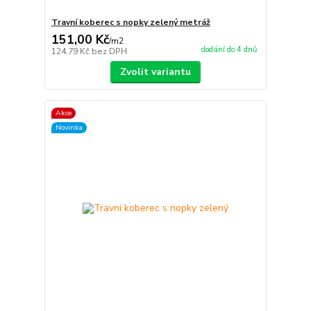
Travní koberec s nopky zelený metráž
151,00 Kč
/
m2
dodání do 4 dnů
124,79 Kč
bez DPH
Zvolit variantu
Akce
Novinka