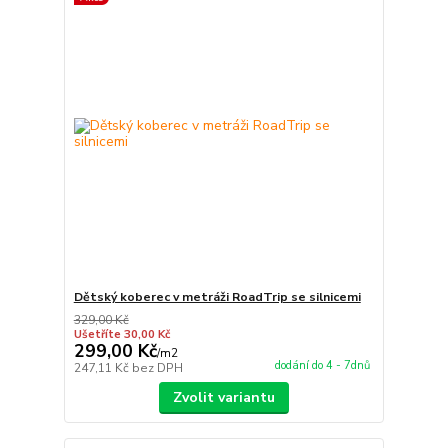
Dětský koberec v metráži RoadTrip se silnicemi
329,00 Kč
Ušetříte 30,00 Kč
299,00 Kč
/
m2
dodání do 4 - 7dnů
247,11 Kč
bez DPH
Zvolit variantu