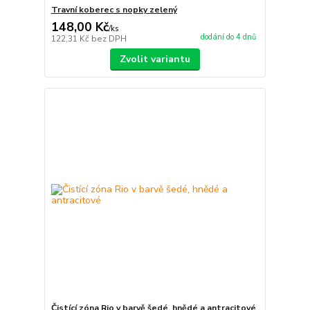
Travní koberec s nopky zelený
148,00 Kč
/
ks
dodání do 4 dnů
122,31 Kč
bez DPH
Zvolit variantu
Čistící zóna Rio v barvě šedé, hnědé a antracitové