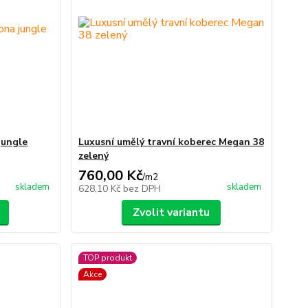
jungle
Luxusní umělý travní koberec Megan 38
zelený
760,00 Kč
/
m2
skladem
skladem
628,10 Kč
bez DPH
Zvolit variantu
TOP produkt
Akce