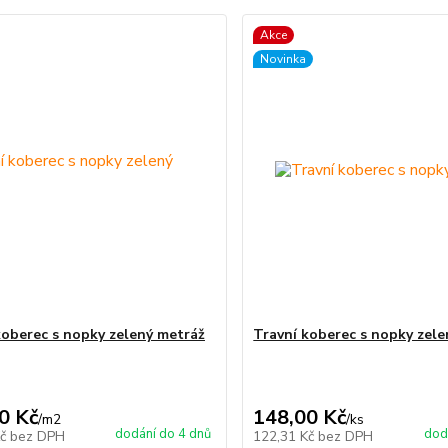
Akce
Novinka
koberec s nopky zelený metráž
Travní koberec s nopky zele
0 Kč
148,00 Kč
/
m2
/
ks
dodání do 4 dnů
dod
Kč
bez DPH
122,31 Kč
bez DPH