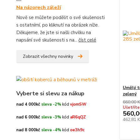
Na názorech záleží
Nově se můžete podělit o své skušenosti
s ostatnímí, po kliknutí na obrázek níže.
Děkujeme, že jste si našli chvilku na
napsání své skušenosti s na...
číst celé
Zobrazit všechny novinky
Umělý t
Vyberte si slevu za nákup
zelený
660,00 K
nad 4 000kč
sleva -2%
kód
vjomSW
Ušetříte
560,0
nad 6 000kč
sleva -3%
kód
aR6qQZ
462,81 
nad 8 000kč
sleva -4%
kód
oe3h9c