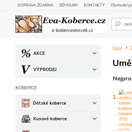
DOPRAVA ZDARMA
BĚHOUNY
KONTAKTY
Obchodní p
Úvod
Č
AKCE
Uměl
VÝPRODEJ
Nejpro
KOBERCE
1.
Dětské koberce
Kusové koberce