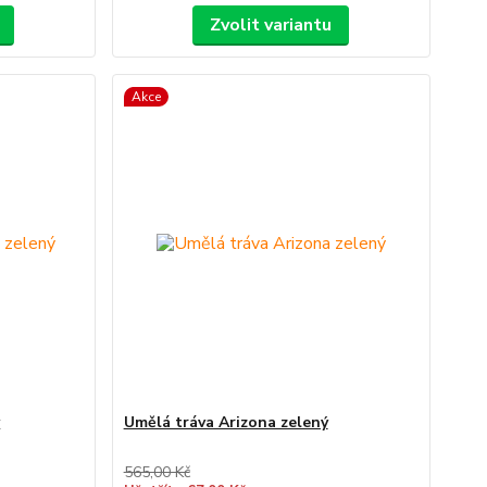
Zvolit variantu
Akce
ý
Umělá tráva Arizona zelený
565,00 Kč