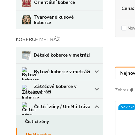
Orientální koberce
Cena:
Tvarované kusové
koberce
Nov
KOBERCE METRÁŽ
Dětské koberce v metráži
Bytové koberce v metráži
Nejnov
Zátěžové koberce v
Zobrazuji 
metráži
Čistící zóny / Umělá tráva
Novinka
Čistící zóny
Umělá tráva