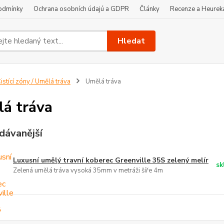
odmínky
Ochrana osobních údajú a GDPR
Články
Recenze a Heurek
Hledat
istící zóny / Umělá tráva
Umělá tráva
á tráva
dávanější
Luxusní umělý travní koberec Greenville 35S zelený melír
sk
Zelená umělá tráva vysoká 35mm v metráži šíře 4m