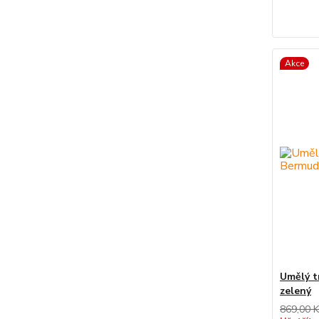
Akce
Umělý t
zelený
869,00 K