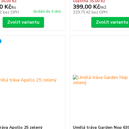
 36,00 Kč
Ušetříte 35,00 Kč
0 Kč
399,00 Kč
/
ks
/
m2
dodání do 4 dnů
Kč
bez DPH
329,75 Kč
bez DPH
Zvolit variantu
Zvolit variantu
ráva Apollo 25 zelený
Umělá tráva Garden Nop 630