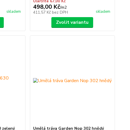
Ušetříte 67,00 Kč
498,00 Kč
/
m2
skladem
skladem
411,57 Kč
bez DPH
Zvolit variantu
 zelený
Umělá tráva Garden Nop 302 hnědý