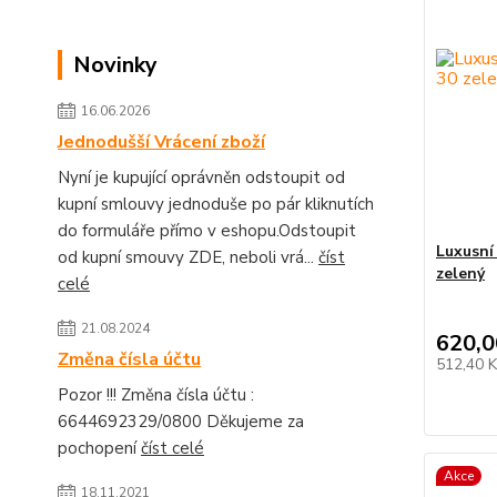
Novinky
16.06.2026
Jednodušší Vrácení zboží
Nyní je kupující oprávněn odstoupit od
kupní smlouvy jednoduše po pár kliknutích
do formuláře přímo v eshopu.Odstoupit
Luxusní
od kupní smouvy ZDE, neboli vrá...
číst
zelený
celé
21.08.2024
620,0
Změna čísla účtu
512,40 
Pozor !!! Změna čísla účtu :
6644692329/0800 Děkujeme za
pochopení
číst celé
Akce
18.11.2021