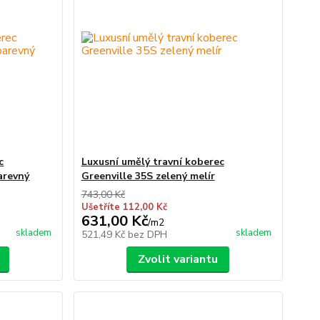
c
Luxusní umělý travní koberec
arevný
Greenville 35S zelený melír
743,00 Kč
Ušetříte 112,00 Kč
631,00 Kč
/
m2
skladem
skladem
521,49 Kč
bez DPH
Zvolit variantu