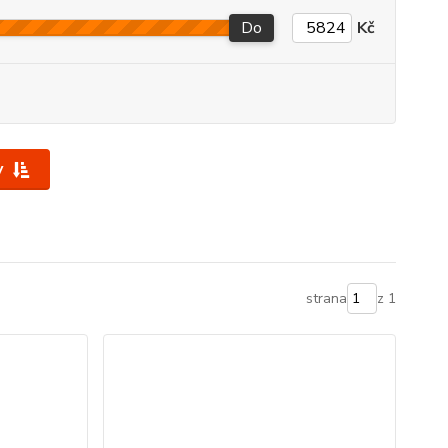
Do
Kč
y
strana
z 1