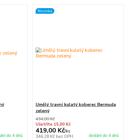
Novinka
ný
Umělý travní kulatý koberec Bermuda
zelený
434,00 Kč
Ušetříte 15,00 Kč
419,00 Kč
/
ks
ání do 4 dnů
dodání do 4 dnů
346,28 Kč
bez DPH