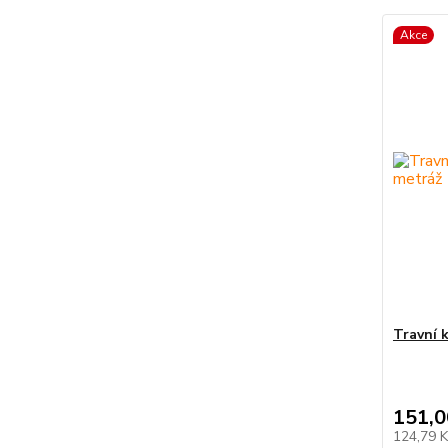
Akce
Travní 
151,0
124,79 