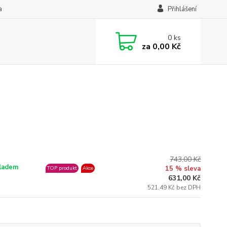
a
Přihlášení
0
ks
za
0,00 Kč
743,00 Kč
ladem
15 % sleva
TOP produkt
Akce
631,00 Kč
521,49 Kč bez DPH