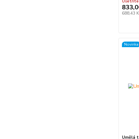
Ušetříte
833,0
688,43 
Novinka
Umělá t