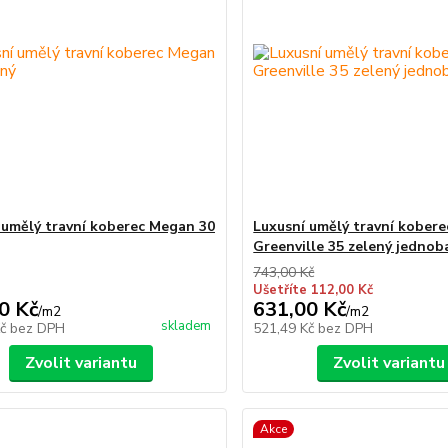
 umělý travní koberec Megan 30
Luxusní umělý travní kobere
Greenville 35 zelený jednob
743,00 Kč
Ušetříte 112,00 Kč
0 Kč
631,00 Kč
/
m2
/
m2
skladem
Kč
bez DPH
521,49 Kč
bez DPH
Zvolit variantu
Zvolit variantu
Akce