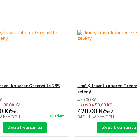
ravní koberec Greenville 28S
Umělý travní koberec Greenv
zelený
č
470,00 Kč
 100,00 Kč
Ušetříte 50,00 Kč
0 Kč
420,00 Kč
/
m2
/
m2
skladem
Kč
bez DPH
347,11 Kč
bez DPH
Zvolit variantu
Zvolit variantu