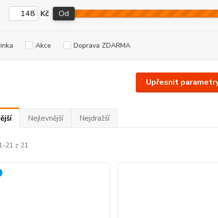
Kč
Od
inka
Akce
Doprava ZDARMA
Upřesnit parametr
ější
Nejlevnější
Nejdražší
1-21 z 21