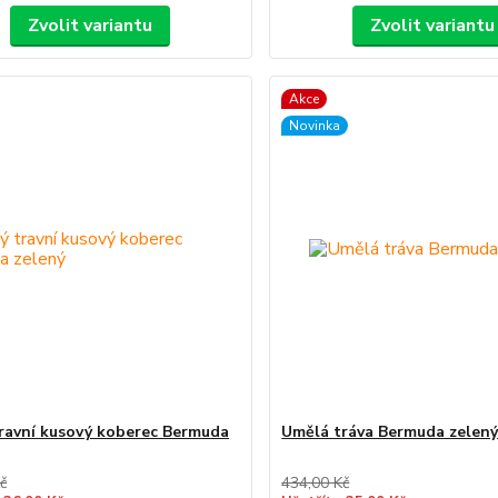
Zvolit variantu
Zvolit variantu
Akce
Novinka
ravní kusový koberec Bermuda
Umělá tráva Bermuda zelen
č
434,00 Kč