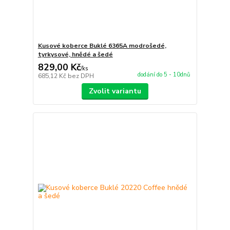
Kusové koberce Buklé 6365A modrošedé,
tyrkysové, hnědé a šedé
829,00 Kč
/
ks
dodání do 5 - 10dnů
685,12 Kč
bez DPH
Zvolit variantu