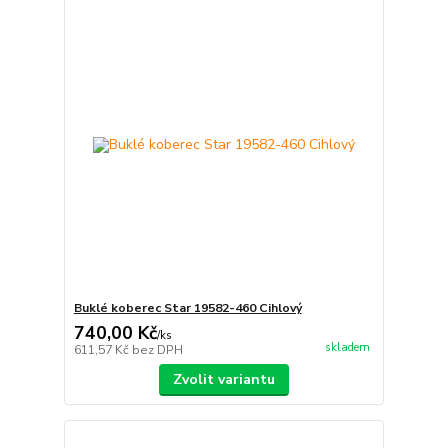
Buklé koberec Star 19582-460 Cihlový
740,00 Kč
/
ks
skladem
611,57 Kč
bez DPH
Zvolit variantu