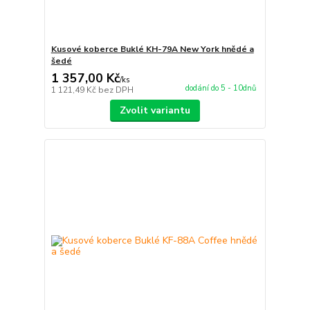
Kusové koberce Buklé KH-79A New York hnědé a
šedé
1 357,00 Kč
/
ks
dodání do 5 - 10dnů
1 121,49 Kč
bez DPH
Zvolit variantu