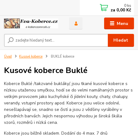
0
ks
za
0,00 Kč
Menu
Hledat
Úvod
Kusové koberce
BUKLÉ koberce
Kusové koberce Buklé
Koberce Buklé /takzvané bukláky/, jsou tkané kusové koberce s
nízkou utaženou smyčkou, hodí se do velmi namáhaných prostor s
velkým provozem jako kuchyňské či jídelní kouty, chaty, chalupy,
verandy, vstupní prostory apod. Koberce jsou velice odolné,
nesešlapávají se, snadno se čistí a jsou z vědšiny vyráběny v
přírodních barvách. Jejich nespornou výhodou je široká škála
vzorů, rozměrů i nízká cena.
Koberce jsou běžně skladem. Dodání do 4 max. 7 dnů