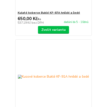
Kulaté koberce Buklé KF-87A hnědé a šedé
650,00 Kč
/
ks
dodání do 5 - 10dnů
537,19 Kč
bez DPH
Zvolit variantu