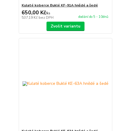
Kulaté koberce Buklé KF-91A hnědé a šedé
650,00 Kč
/
ks
dodání do 5 - 10dnů
537,19 Kč
bez DPH
Zvolit variantu