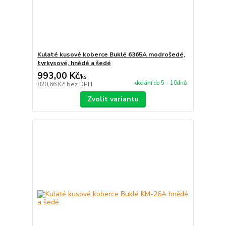
Kulaté kusové koberce Buklé 6365A modrošedé,
tyrkysové, hnědé a šedé
993,00 Kč
/
ks
dodání do 5 - 10dnů
820,66 Kč
bez DPH
Zvolit variantu