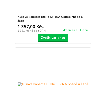
Kusové koberce Buklé KF-88A Coffee hnědé a
šedé
1 357,00 Kč
/
ks
dodání do 5 - 10dnů
1 121,49 Kč
bez DPH
Zvolit variantu