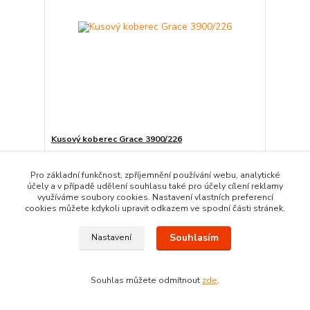
Kusový koberec Grace 3900/226
780,00 Kč
/
ks
Skladem
644,63 Kč
bez DPH
Pro základní funkčnost, zpříjemnění používání webu, analytické
účely a v případě udělení souhlasu také pro účely cílení reklamy
Zvolit variantu
využíváme soubory cookies. Nastavení vlastních preferencí
cookies můžete kdykoli upravit odkazem ve spodní části stránek.
Souhlasím
Nastavení
Souhlas můžete odmítnout
zde
.