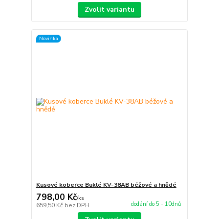
Zvolit variantu
Novinka
Kusové koberce Buklé KV-38AB béžové a hnědé
798,00 Kč
/
ks
dodání do 5 - 10dnů
659,50 Kč
bez DPH