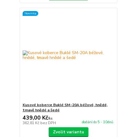
Novinka
Kusové koberce Buklé SM-20A béžové, hnědé,
tmavě hnědé a šedé
439,00 Kč
/
ks
dodání do 5 - 10dnů
362,81 Kč
bez DPH
Zvolit variantu