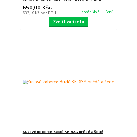
Kulaté koberce Buklé KE-63A hnědé a šedé
650,00 Kč
/
ks
dodání do 5 - 10dnů
537,19 Kč
bez DPH
Zvolit variantu
Kusové koberce Buklé KE-63A hnědé a šedé