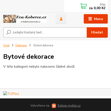
0
ks
za
0,00 Kč
Menu
Hledat
Úvod
Dekorace
Bytové dekorace
Bytové dekorace
V této kategorii nebylo nalezeno žádné zboží.
Vytvořeno na
Eshop-rychle.cz