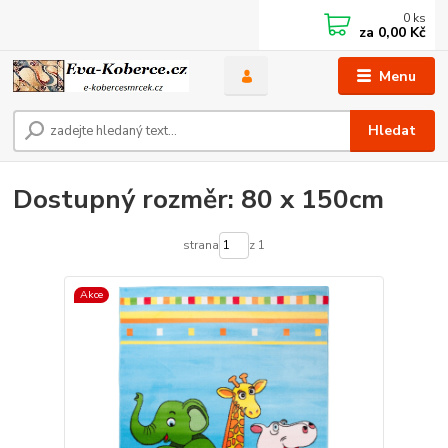
0
ks
za
0,00 Kč
Menu
Hledat
Dostupný rozměr: 80 x 150cm
strana
z 1
Akce