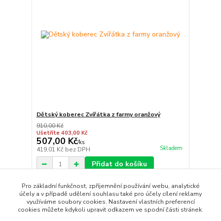
Dětský koberec Zvířátka z farmy oranžový
910,00 Kč
Ušetříte 403,00 Kč
507,00 Kč
/
ks
Skladem
419,01 Kč
bez DPH
Přidat do košíku
Pro základní funkčnost, zpříjemnění používání webu, analytické
účely a v případě udělení souhlasu také pro účely cílení reklamy
strana
z 1
využíváme soubory cookies. Nastavení vlastních preferencí
cookies můžete kdykoli upravit odkazem ve spodní části stránek.