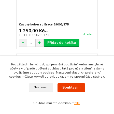
Kusový koberec Grace 39003/275
1 250,00 Kč
/
ks
Skladem
1 033,06 Kč
bez DPH
Přidat do košíku
Pro základní funkčnost, zpříjemnění používání webu, analytické
účely a v případě udělení souhlasu také pro účely cílení reklamy
využíváme soubory cookies. Nastavení vlastních preferencí
cookies můžete kdykoli upravit odkazem ve spodní části stránek.
Souhlasím
Nastavení
Souhlas můžete odmítnout
zde
.