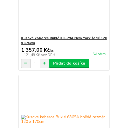
Kusové koberce Buklé KH-79A New York šedé 120
x 170cm
1 357,00 Kč
/
ks
Skladem
1 121,49 Kč
bez DPH
Přidat do košíku