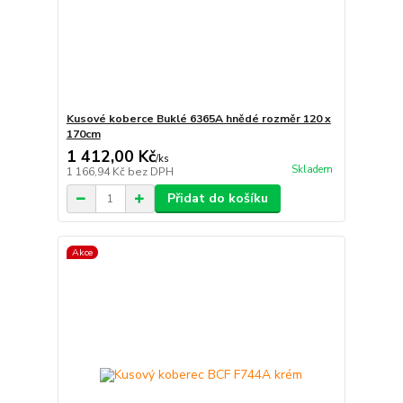
Kusové koberce Buklé 6365A hnědé rozměr 120 x
170cm
1 412,00 Kč
/
ks
Skladem
1 166,94 Kč
bez DPH
Přidat do košíku
Akce