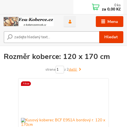
0
ks
za
0,00 Kč
Menu
Hledat
Rozměr koberce: 120 x 170 cm
strana
z 2
další
Akce