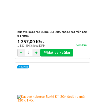
Kusové koberce Buklé SM-20A hnědé rozměr 120
x 170cm
1 357,00 Kč
/
ks
Skladem
1 121,49 Kč
bez DPH
Přidat do košíku
Novinka