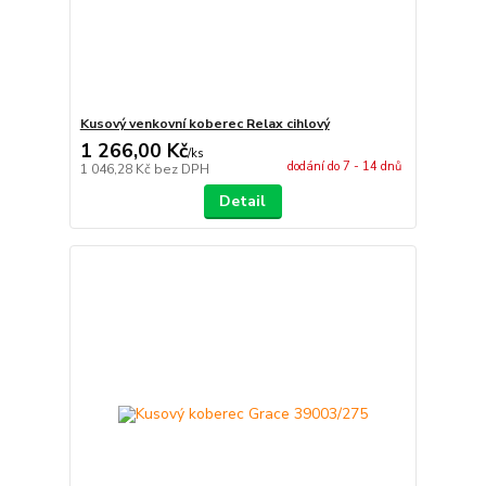
Kusový venkovní koberec Relax cihlový
1 266,00 Kč
/
ks
dodání do 7 - 14 dnů
1 046,28 Kč
bez DPH
Detail