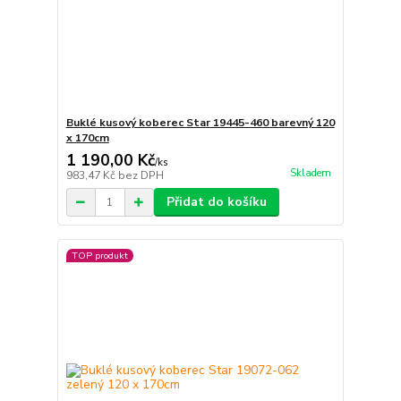
Buklé kusový koberec Star 19445-460 barevný 120
x 170cm
1 190,00 Kč
/
ks
Skladem
983,47 Kč
bez DPH
Přidat do košíku
TOP produkt