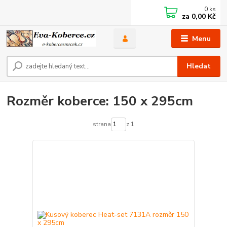
0
ks
za
0,00 Kč
Menu
Hledat
Rozměr koberce: 150 x 295cm
strana
z 1