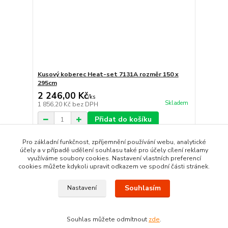
Kusový koberec Heat-set 7131A rozměr 150 x
295cm
2 246,00 Kč
/
ks
Skladem
1 856,20 Kč
bez DPH
Přidat do košíku
Pro základní funkčnost, zpříjemnění používání webu, analytické
účely a v případě udělení souhlasu také pro účely cílení reklamy
strana
z 1
využíváme soubory cookies. Nastavení vlastních preferencí
cookies můžete kdykoli upravit odkazem ve spodní části stránek.
Souhlasím
Nastavení
Souhlas můžete odmítnout
zde
.
Vytvořeno na
Eshop-rychle.cz