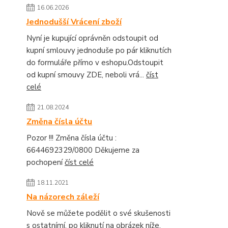
16.06.2026
Jednodušší Vrácení zboží
Nyní je kupující oprávněn odstoupit od
kupní smlouvy jednoduše po pár kliknutích
do formuláře přímo v eshopu.Odstoupit
od kupní smouvy ZDE, neboli vrá...
číst
celé
21.08.2024
Změna čísla účtu
Pozor !!! Změna čísla účtu :
6644692329/0800 Děkujeme za
pochopení
číst celé
18.11.2021
Na názorech záleží
Nově se můžete podělit o své skušenosti
s ostatnímí, po kliknutí na obrázek níže.