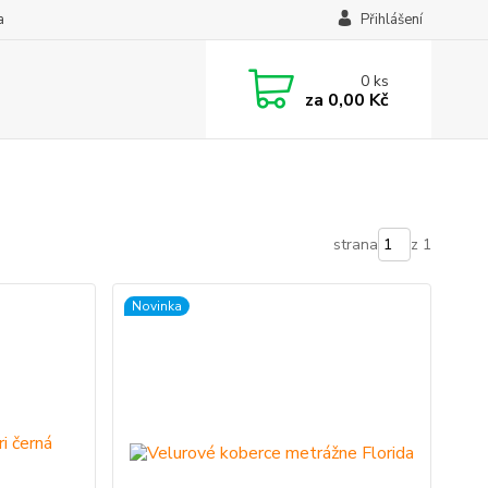
a
Přihlášení
0
ks
za
0,00 Kč
strana
z 1
Novinka