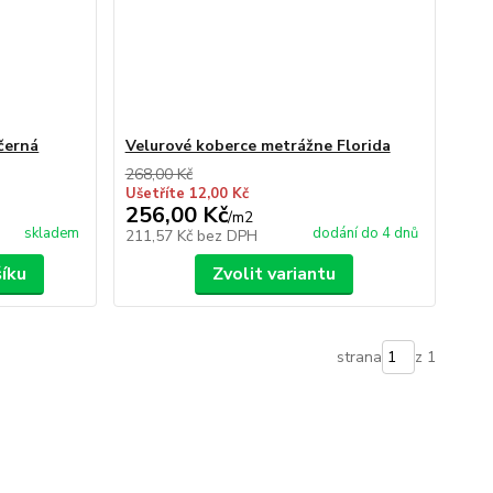
 černá
Velurové koberce metrážne Florida
268,00 Kč
Ušetříte 12,00 Kč
256,00 Kč
/
m2
skladem
dodání do 4 dnů
211,57 Kč
bez DPH
šíku
Zvolit variantu
strana
z 1