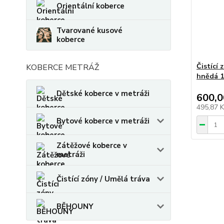
Orientální koberce
Tvarované kusové
koberce
Čistící
KOBERCE METRÁŽ
hnědá 
Dětské koberce v metráži
600,0
495,87 
Bytové koberce v metráži
Zátěžové koberce v
metráži
Čistící zóny / Umělá tráva
BĚHOUNY