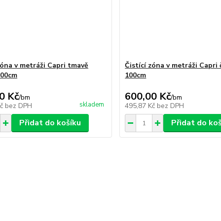
 zóna v metráži Capri tmavě
Čistící zóna v metráži Capri
100cm
100cm
0 Kč
600,00 Kč
/
bm
/
bm
skladem
Kč
bez DPH
495,87 Kč
bez DPH
Přidat do košíku
Přidat do ko