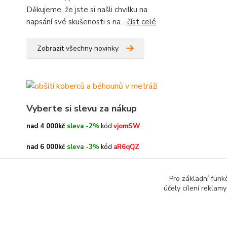
Děkujeme, že jste si našli chvilku na
napsání své skušenosti s na...
číst celé
Zobrazit všechny novinky
Vyberte si slevu za nákup
nad 4 000kč
sleva -2%
kód
vjomSW
nad 6 000kč
sleva -3%
kód
aR6qQZ
nad 8 000kč
sleva -4%
kód
oe3h9c
Pro základní funk
účely cílení reklam