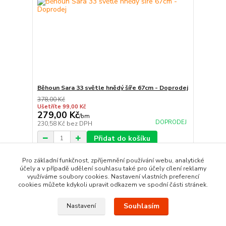
Běhoun Sara 33 světle hnědý šíře 67cm - Doprodej
378,00 Kč
Ušetříte 99,00 Kč
279,00 Kč
/
bm
DOPRODEJ
230,58 Kč
bez DPH
Přidat do košíku
Pro základní funkčnost, zpříjemnění používání webu, analytické
účely a v případě udělení souhlasu také pro účely cílení reklamy
strana
z 1
využíváme soubory cookies. Nastavení vlastních preferencí
cookies můžete kdykoli upravit odkazem ve spodní části stránek.
Souhlasím
Nastavení