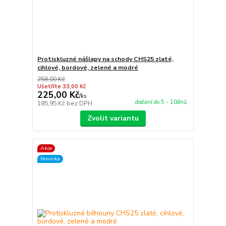
Protiskluzné nášlapy na schody CHS25 zlaté,
cihlové, bordové, zelené a modré
258,00 Kč
Ušetříte 33,00 Kč
225,00 Kč
/
ks
dodání do 5 - 10dnů
185,95 Kč
bez DPH
Zvolit variantu
Akce
Novinka