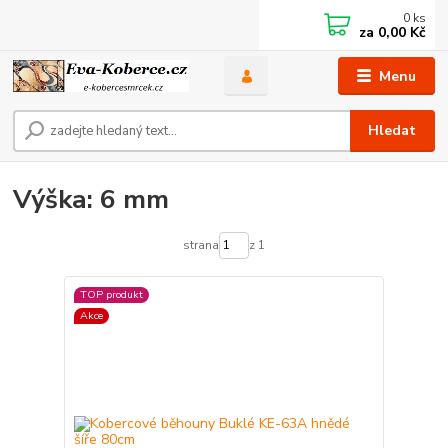
0
ks
za
0,00 Kč
Menu
Hledat
Výška: 6 mm
strana
z 1
TOP produkt
Akce