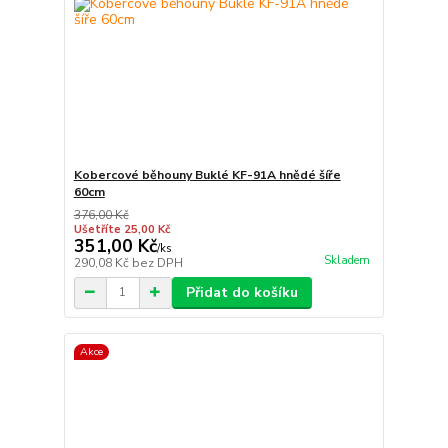
Kobercové běhouny Buklé KF-91A hnědé šíře
60cm
376,00 Kč
Ušetříte 25,00 Kč
351,00 Kč
/
ks
Skladem
290,08 Kč
bez DPH
Přidat do košíku
Akce