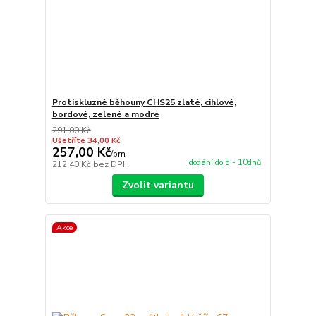
Protiskluzné běhouny CHS25 zlaté, cihlové,
bordové, zelené a modré
291,00 Kč
Ušetříte 34,00 Kč
257,00 Kč
/
bm
dodání do 5 - 10dnů
212,40 Kč
bez DPH
Zvolit variantu
Akce