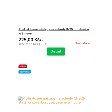
Protiskluzné nášlapy na schody IN25 bordové a
krémové
225,00 Kč
/
ks
Není skladem
185,95 Kč
bez DPH
Detail
Akce
Novinka