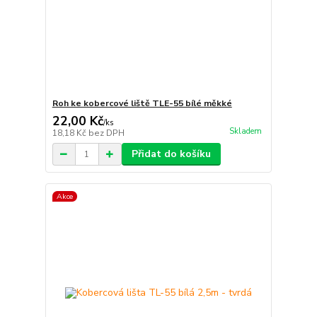
Roh ke kobercové liště TLE-55 bílé měkké
22,00 Kč
/
ks
Skladem
18,18 Kč
bez DPH
Přidat do košíku
Akce