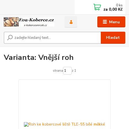
0
ks
za
0,00 Kč
Menu
Hledat
Varianta: Vnější roh
strana
z 1