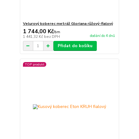
Velurový koberec metráž Gloriana růžový-fialový
1 744,00 Kč
/
bm
dodání do 4 dnů
1 441,32 Kč
bez DPH
Přidat do košíku
TOP produkt