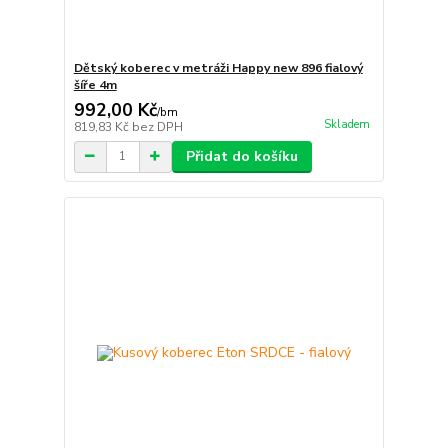
Dětský koberec v metráži Happy new 896 fialový
šíře 4m
992,00 Kč
/
bm
Skladem
819,83 Kč
bez DPH
Přidat do košíku