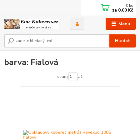
0
ks
za
0,00 Kč
Menu
Hledat
barva: Fialová
strana
z 1