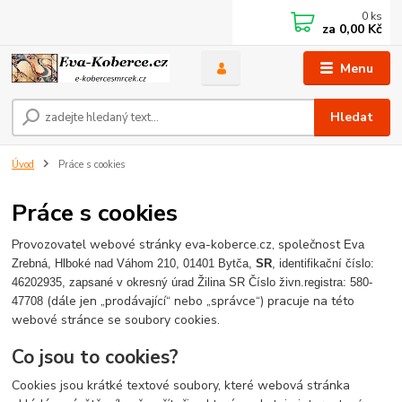
0
ks
za
0,00 Kč
Menu
Hledat
Úvod
Práce s cookies
Práce s cookies
Provozovatel webové stránky eva-koberce.cz, společnost
Eva
Zrebná, Hlboké nad Váhom 210, 01401 Bytča,
SR
, identifikační číslo:
46202935, zapsané v okresný úrad Žilina SR Číslo živn.registra: 580-
(dále jen „prodávající“ nebo „správce“) pracuje na této
47708
webové stránce se soubory cookies.
Co jsou to cookies?
Cookies jsou krátké textové soubory, které webová stránka