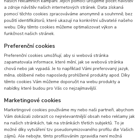
našich reklamních kampaní. Jejich pomocí určujeme počet návštěv
a zdroje návštěv našich internetových stránek. Data získaná
pomocí těchto cookies zpracováváme anonymně a souhrnně, bez
použití identifikátorů, které ukazují na konkrétní uživatelé našeho
webu. Díky těmto cookies můžeme optimalizovat výkon a
funkčnost našich stránek.
Preferenční cookies
Preferenční cookies umožňují, aby si webová stránka
zapamatovala informace, které mění, jak se webová stránka
chová nebo jak vypadá. Je to například Vámi preferovaný jazyk,
měna, oblíbené nebo naposledy prohlížené produkty apod. Díky
těmto cookies Vám můžeme doporučit na webu produkty a
nabídky, které budou pro Vás co nejzajímavější.
Marketingové cookies
Marketingové cookies používáme my nebo naši partneři, abychom
Vám dokázali zobrazit co nejrelevantnější obsah nebo reklamy jak
na našich stránkách, tak na stránkách třetích subjektů. To je
možné díky vytváření tzv. pseudonymizovaného profilu dle Vašich
zájmů. Ale nebojte, tímto profilováním zpravidla není možná