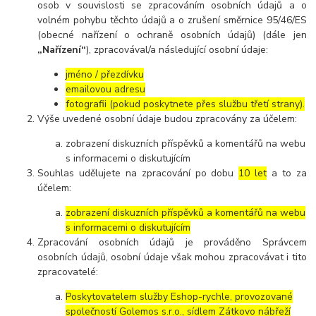
osob v souvislosti se zpracováním osobních údajů a o
volném pohybu těchto údajů a o zrušení směrnice 95/46/ES
(obecné nařízení o ochraně osobních údajů) (dále jen
„Nařízení“
), zpracovával/a následující osobní údaje:
jméno / přezdívku
emailovou adresu
fotografii (pokud poskytnete přes službu třetí strany).
Výše uvedené osobní údaje budou zpracovány za účelem:
zobrazení diskuzních příspěvků a komentářů na webu
s informacemi o diskutujícím
Souhlas udělujete na zpracování po dobu
10 let
a to za
účelem:
zobrazení diskuzních příspěvků a komentářů na webu
s informacemi o diskutujícím
Zpracování osobních údajů je prováděno Správcem
osobních údajů, osobní údaje však mohou zpracovávat i tito
zpracovatelé:
Poskytovatelem služby Eshop-rychle, provozované
společností Golemos s.r.o., sídlem Zátkovo nábřeží