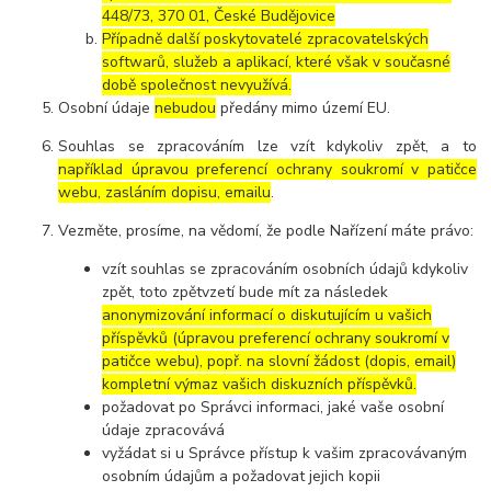
448/73, 370 01, České Budějovice
Případně další poskytovatelé zpracovatelských
softwarů, služeb a aplikací, které však v současné
době společnost nevyužívá.
Osobní údaje
nebudou
předány mimo území EU.
Souhlas se zpracováním lze vzít kdykoliv zpět, a to
například úpravou preferencí ochrany soukromí v patičce
webu, zasláním dopisu, emailu
.
Vezměte, prosíme, na vědomí, že podle Nařízení máte právo:
vzít souhlas se zpracováním osobních údajů kdykoliv
zpět, toto zpětvzetí bude mít za následek
anonymizování informací o diskutujícím u vašich
příspěvků (úpravou preferencí ochrany soukromí v
patičce webu), popř. na slovní žádost (dopis, email)
kompletní výmaz vašich diskuzních příspěvků.
požadovat po Správci informaci, jaké vaše osobní
údaje zpracovává
vyžádat si u Správce přístup k vašim zpracovávaným
osobním údajům a požadovat jejich kopii