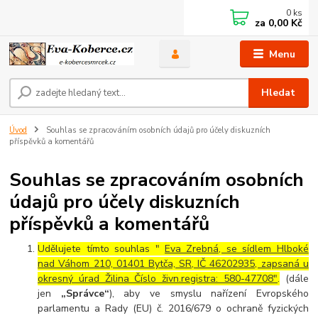
0
ks
za
0,00 Kč
Menu
Hledat
Úvod
Souhlas se zpracováním osobních údajů pro účely diskuzních
příspěvků a komentářů
Souhlas se zpracováním osobních
údajů pro účely diskuzních
příspěvků a komentářů
Udělujete tímto souhlas "
Eva Zrebná, se sídlem Hlboké
nad Váhom 210, 01401 Bytča, SR, IČ 46202935, zapsaná u
okresný úrad Žilina Číslo živn.registra: 580-47708"
.
(dále
jen
„Správce“
), aby ve smyslu nařízení Evropského
parlamentu a Rady (EU) č. 2016/679 o ochraně fyzických