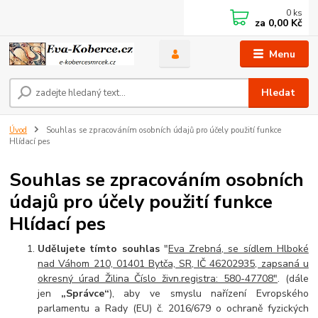
0
ks
za
0,00 Kč
Menu
Hledat
Úvod
Souhlas se zpracováním osobních údajů pro účely použití funkce
Hlídací pes
Souhlas se zpracováním osobních
údajů pro účely použití funkce
Hlídací pes
Udělujete tímto souhlas
"
Eva Zrebná, se sídlem Hlboké
nad Váhom 210, 01401 Bytča, SR, IČ 46202935, zapsaná u
okresný úrad Žilina Číslo živn.registra: 580-47708"
. (dále
jen
„Správce“
), aby ve smyslu nařízení Evropského
parlamentu a Rady (EU) č. 2016/679 o ochraně fyzických