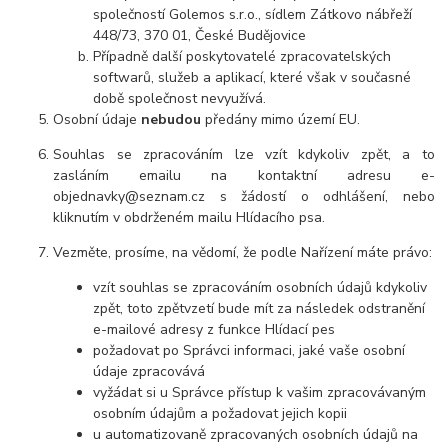
společností Golemos s.r.o., sídlem Zátkovo nábřeží
448/73, 370 01, České Budějovice
Případně další poskytovatelé zpracovatelských
softwarů, služeb a aplikací, které však v současné
době společnost nevyužívá.
Osobní údaje
nebudou
předány mimo území EU.
Souhlas se zpracováním lze vzít kdykoliv zpět, a to
zasláním emailu na kontaktní adresu e-
objednavky@seznam.cz s žádostí o odhlášení, nebo
kliknutím v obdrženém mailu Hlídacího psa.
Vezměte, prosíme, na vědomí, že podle Nařízení máte právo:
vzít souhlas se zpracováním osobních údajů kdykoliv
zpět, toto zpětvzetí bude mít za následek odstranění
e-mailové adresy z funkce Hlídací pes
požadovat po Správci informaci, jaké vaše osobní
údaje zpracovává
vyžádat si u Správce přístup k vašim zpracovávaným
osobním údajům a požadovat jejich kopii
u automatizovaně zpracovaných osobních údajů na