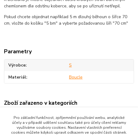
chemlonem dle odstínu koberce, aby se po uříznutí netřepil.
Pokud chcete objednat například 5 m dlouhý běhoun o šířce 70
cm, vložte do košíku "5 bm" a vyberte požadovanou šíři "70 cm"
Parametry
Výrobce
S
Materiál
Boucle
Zboží zařazeno v kategoriích
BĚHOUNY
Pro základní funkčnost, zpříjemnění používání webu, analytické
účely a v případě udělení souhlasu také pro účely cílení reklamy
Boucle běhouny
využíváme soubory cookies. Nastavení vlastních preferencí
cookies můžete kdykoli upravit odkazem ve spodní části stránek.