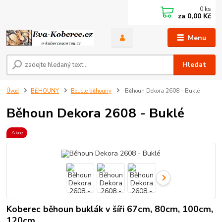
0
ks
za
0,00 Kč
Menu
Hledat
Úvod
BĚHOUNY
Boucle běhouny
Běhoun Dekora 2608 - Buklé
Běhoun Dekora 2608 - Buklé
Akce
Koberec běhoun buklák v šíři 67cm, 80cm, 100cm,
120cm