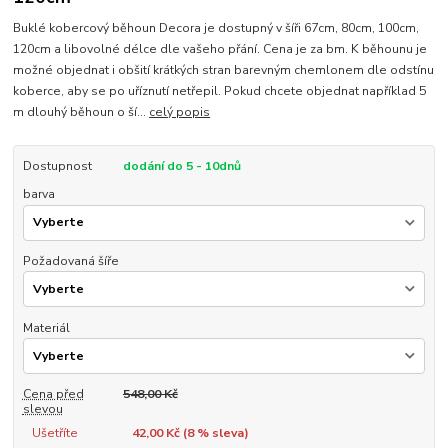
Buklé kobercový běhoun Decora je dostupný v šíři 67cm, 80cm, 100cm,
120cm a libovolné délce dle vašeho přání. Cena je za bm. K běhounu je
možné objednat i obšití krátkých stran barevným chemlonem dle odstínu
koberce, aby se po uříznutí netřepil. Pokud chcete objednat například 5
m dlouhý běhoun o ší...
celý popis
Dostupnost
dodání do 5 - 10dnů
barva
Požadovaná šíře
Materiál
Cena před
548,00 Kč
slevou
Ušetříte
42,00 Kč (
8
% sleva)