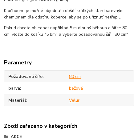
K běhounu je možné objednat i obšití krátkých stan barevným
chemlonem dle odstínu koberce, aby se po uříznutí netřepil.
Pokud chcete objednat například 5 m dlouhý běhoun o šířce 80
cm, vložte do košíku "5 bm" a vyberte požadovanou šíři "80 cm"
Parametry
Požadovaná šíře
80 cm
barva
béžová
Materiál
Velur
Zboží zařazeno v kategoriích
AKCE