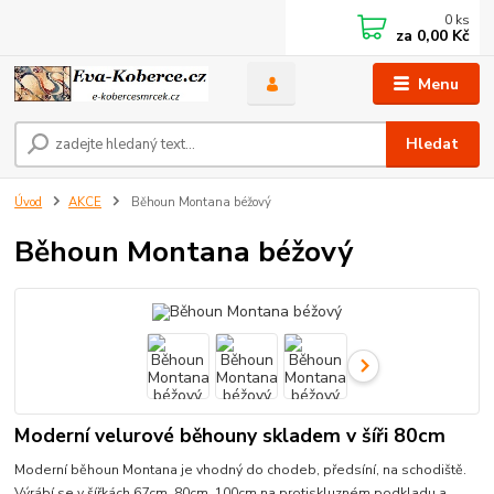
0
ks
za
0,00 Kč
Menu
Hledat
Úvod
AKCE
Běhoun Montana béžový
Běhoun Montana béžový
Moderní velurové běhouny skladem v šíři 80cm
Moderní běhoun Montana je vhodný do chodeb, předsíní, na schodiště.
Výrábí se v šířkách 67cm, 80cm, 100cm na protiskluzném podkladu a