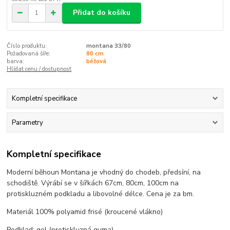
Přidat do košíku
Číslo produktu:
montana 33/80
Požadovaná šíře:
80 cm
barva:
béžová
Hlídat cenu / dostupnost
Kompletní specifikace
Parametry
Kompletní specifikace
Moderní běhoun Montana je vhodný do chodeb, předsíní, na
schodiště. Výrábí se v šířkách 67cm, 80cm, 100cm na
protiskluzném podkladu a libovolné délce. Cena je za bm.
Materiál 100% polyamid frisé (kroucené vlákno)
Podklad: gel (protiskluzná guma)