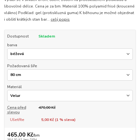
libovolné délce. Cena je za bm. Materiál 100% polyamid frisé (kroucené
vlákno) Podklad: gel (protiskluzná guma) K běhounu je možné objednat
i obšití krátkých stan bar...
celý popis
Dostupnost
Skladem
barva
Požadovaná šíře
Materiál
Cena před
470,00 Kč
slevou
Ušetříte
5,00 Kč (
1
% sleva)
465,00 Kč
/
bm
384,30 Kč
bez DPH