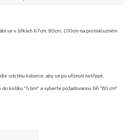
rábí se v šířkách 67cm, 80cm, 100cm na protiskluzném
e odstínu koberce, aby se po uříznutí netřepil.
 do košíku "5 bm" a vyberte požadovanou šíři "80 cm"