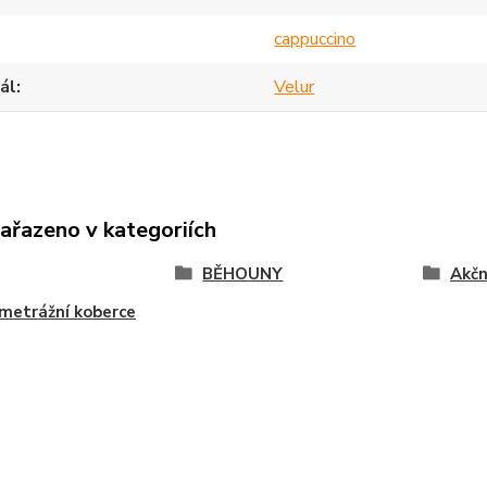
cappuccino
ál
Velur
zařazeno v kategoriích
BĚHOUNY
Akčn
metrážní koberce