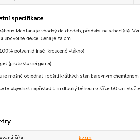
tní specifikace
ěhoun Montana je vhodný do chodeb, předsíní, na schodiště. Vý
a libovolné délce. Cena je za bm.
100% polyamid frisé (kroucené vlákno)
gel (protiskluzná guma)
 je možné objednat i obšití krátkých stan barevným chemlonem dl
ete objednat například 5 m dlouhý běhoun o šířce 80 cm, vložte
etry
vaná šíře
67cm