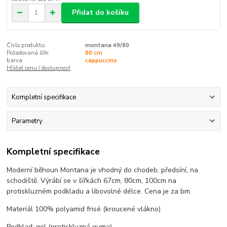
Přidat do košíku
Číslo produktu:
montana 49/80
Požadovaná šíře:
80 cm
barva:
cappuccino
Hlídat cenu / dostupnost
Kompletní specifikace
Parametry
Kompletní specifikace
Moderní běhoun Montana je vhodný do chodeb, předsíní, na
schodiště. Výrábí se v šířkách 67cm, 80cm, 100cm na
protiskluzném podkladu a libovolné délce. Cena je za bm.
Materiál 100% polyamid frisé (kroucené vlákno)
Podklad: gel (protiskluzná guma)