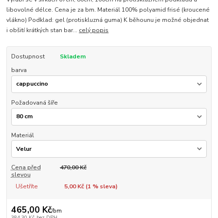
libovolné délce. Cena je za bm. Materiál 100% polyamid frisé (kroucené
vlákno) Podklad: gel (protiskluzná guma) K běhounu je možné objednat
i obšití krátkých stan bar...
celý popis
Dostupnost
Skladem
barva
Požadovaná šíře
Materiál
Cena před
470,00 Kč
slevou
Ušetříte
5,00 Kč (
1
% sleva)
465,00 Kč
/
bm
384,30 Kč
bez DPH