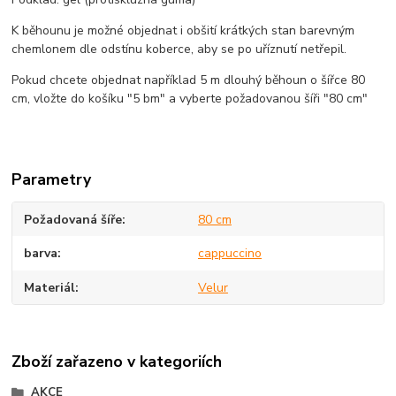
K běhounu je možné objednat i obšití krátkých stan barevným
chemlonem dle odstínu koberce, aby se po uříznutí netřepil.
Pokud chcete objednat například 5 m dlouhý běhoun o šířce 80
cm, vložte do košíku "5 bm" a vyberte požadovanou šíři "80 cm"
Parametry
Požadovaná šíře
80 cm
barva
cappuccino
Materiál
Velur
Zboží zařazeno v kategoriích
AKCE