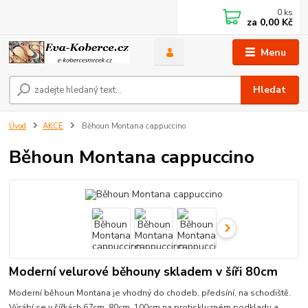
0
ks
za
0,00 Kč
Menu
Hledat
Úvod
AKCE
Běhoun Montana cappuccino
Běhoun Montana cappuccino
Moderní velurové běhouny skladem v šíři 80cm
Moderní běhoun Montana je vhodný do chodeb, předsíní, na schodiště.
Výrábí se v šířkách 67cm, 80cm, 100cm na protiskluzném podkladu a