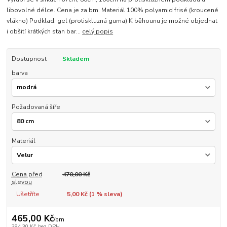
libovolné délce. Cena je za bm. Materiál 100% polyamid frisé (kroucené
vlákno) Podklad: gel (protiskluzná guma) K běhounu je možné objednat
i obšití krátkých stan bar...
celý popis
Dostupnost
Skladem
barva
Požadovaná šíře
Materiál
Cena před
470,00 Kč
slevou
Ušetříte
5,00 Kč (
1
% sleva)
465,00 Kč
/
bm
384,30 Kč
bez DPH