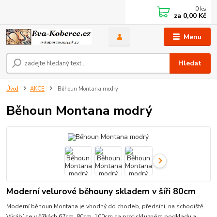
0
ks
za
0,00 Kč
Menu
Hledat
Úvod
AKCE
Běhoun Montana modrý
Běhoun Montana modrý
Moderní velurové běhouny skladem v šíři 80cm
Moderní běhoun Montana je vhodný do chodeb, předsíní, na schodiště.
Výrábí se v šířkách 67cm, 80cm, 100cm na protiskluzném podkladu a