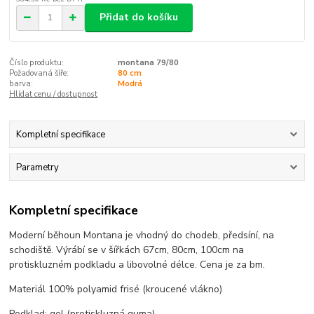
Přidat do košíku
Číslo produktu:
montana 79/80
Požadovaná šíře:
80 cm
barva:
Modrá
Hlídat cenu / dostupnost
Kompletní specifikace
Parametry
Kompletní specifikace
Moderní běhoun Montana je vhodný do chodeb, předsíní, na
schodiště. Výrábí se v šířkách 67cm, 80cm, 100cm na
protiskluzném podkladu a libovolné délce. Cena je za bm.
Materiál 100% polyamid frisé (kroucené vlákno)
Podklad: gel (protiskluzná guma)