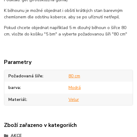
K běhounu je možné objednat i obšití krátkých stan barevným
chemlonem dle odstínu koberce, aby se po uříznutí netřepil.
Pokud chcete objednat například 5 m dlouhý běhoun o šířce 80
cm, vložte do košíku "5 bm" a vyberte požadovanou šíři "80 cm"
Parametry
Požadovaná šíře
80 cm
barva
Modrá
Materiál
Velur
Zboží zařazeno v kategoriích
AKCE