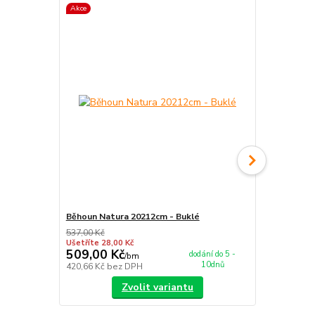
Akce
Akce
Běhoun Natura 20212cm - Buklé
Běhoun Natu
537,00 Kč
537,00 Kč
Ušetříte 28,00 Kč
Ušetříte 28,0
509,00 Kč
509,00 K
dodání do 5 -
/
bm
10dnů
420,66 Kč
bez DPH
420,66 Kč
be
Zvolit variantu