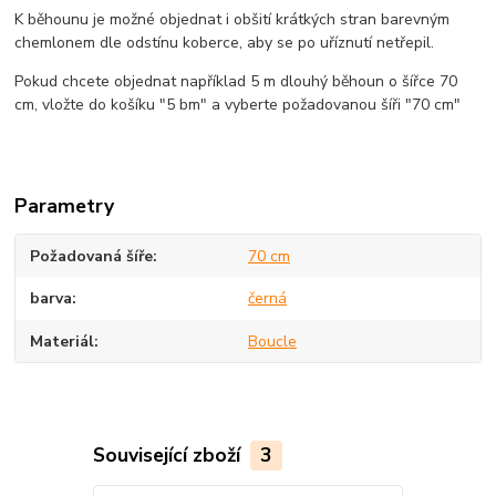
K běhounu je možné objednat i obšití krátkých stran barevným
chemlonem dle odstínu koberce, aby se po uříznutí netřepil.
Pokud chcete objednat například 5 m dlouhý běhoun o šířce 70
cm, vložte do košíku "5 bm" a vyberte požadovanou šíři "70 cm"
Parametry
Požadovaná šíře
70 cm
barva
černá
Materiál
Boucle
Související zboží
3