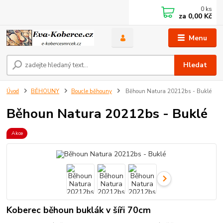
0
ks
za
0,00 Kč
Menu
Hledat
Úvod
BĚHOUNY
Boucle běhouny
Běhoun Natura 20212bs - Buklé
Běhoun Natura 20212bs - Buklé
Akce
Koberec běhoun buklák v šíři 70cm