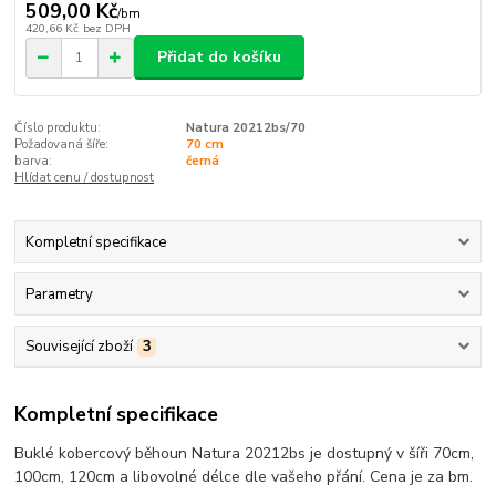
509,00 Kč
/
bm
420,66 Kč
bez DPH
Přidat do košíku
Číslo produktu:
Natura 20212bs/70
Požadovaná šíře:
70 cm
barva:
černá
Hlídat cenu / dostupnost
Kompletní specifikace
Parametry
Související zboží
3
Kompletní specifikace
Buklé kobercový běhoun Natura
20212bs
je dostupný v šíři 70cm,
100cm, 120cm a libovolné délce dle vašeho přání. Cena je za bm.