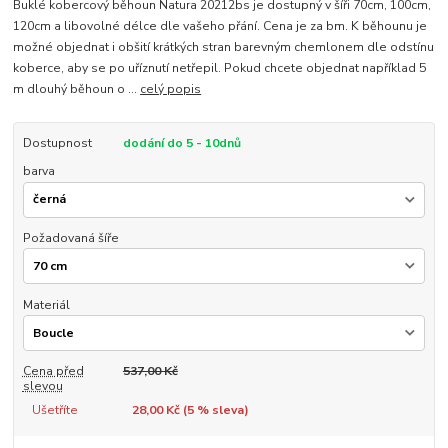
Buklé kobercový běhoun Natura 20212bs je dostupný v šíři 70cm, 100cm,
120cm a libovolné délce dle vašeho přání. Cena je za bm. K běhounu je
možné objednat i obšití krátkých stran barevným chemlonem dle odstínu
koberce, aby se po uříznutí netřepil. Pokud chcete objednat například 5
m dlouhý běhoun o ...
celý popis
Dostupnost
dodání do 5 - 10dnů
barva
Požadovaná šíře
Materiál
Cena před
537,00 Kč
slevou
Ušetříte
28,00 Kč (
5
% sleva)