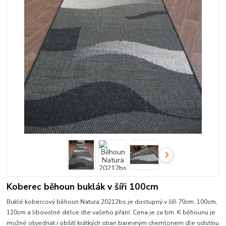
Koberec běhoun buklák v šíři 100cm
Buklé kobercový běhoun Natura 20212bs je dostupný v šíři 70cm, 100cm,
120cm a libovolné délce dle vašeho přání. Cena je za bm. K běhounu je
možné objednat i obšití krátkých stran barevným chemlonem dle odstínu