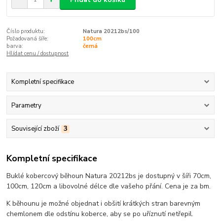
Číslo produktu:
Natura 20212bs/100
Požadovaná šíře:
100cm
barva:
černá
Hlídat cenu / dostupnost
Kompletní specifikace
Parametry
Související zboží
3
Kompletní specifikace
Buklé kobercový běhoun Natura
20212bs
je dostupný v šíři 70cm,
100cm, 120cm a libovolné délce dle vašeho přání. Cena je za bm.
K běhounu je možné objednat i obšití krátkých stran barevným
chemlonem dle odstínu koberce, aby se po uříznutí netřepil.