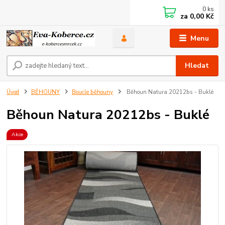
0
ks
za
0,00 Kč
Menu
Hledat
Úvod
BĚHOUNY
Boucle běhouny
Běhoun Natura 20212bs - Buklé
Běhoun Natura 20212bs - Buklé
Akce