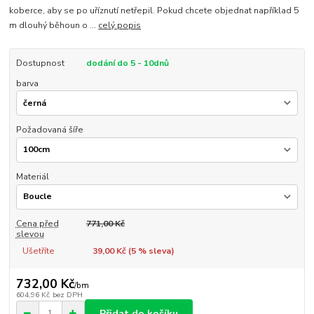
koberce, aby se po uříznutí netřepil. Pokud chcete objednat například 5
m dlouhý běhoun o ...
celý popis
Dostupnost
dodání do 5 - 10dnů
barva
Požadovaná šíře
Materiál
Cena před
771,00 Kč
slevou
Ušetříte
39,00 Kč (
5
% sleva)
732,00 Kč
/
bm
604,96 Kč
bez DPH
Přidat do košíku