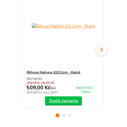
Běhoun Natura 20212cm - Buklé
Běhoun Natu
537,00 Kč
537,00 Kč
Ušetříte 28,00 Kč
Ušetříte 28,0
509,00 Kč
509,00 K
dodání do 5 -
/
bm
10dnů
420,66 Kč
bez DPH
420,66 Kč
be
Zvolit variantu