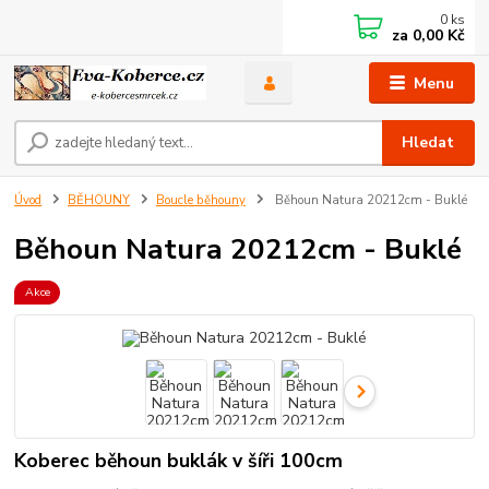
0
ks
za
0,00 Kč
Menu
Hledat
Úvod
BĚHOUNY
Boucle běhouny
Běhoun Natura 20212cm - Buklé
Běhoun Natura 20212cm - Buklé
Akce
Koberec běhoun buklák v šíři 100cm