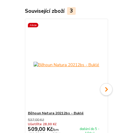
Související zboží
3
Akce
Akce
Běhoun Natura 20212bs - Buklé
Běhoun Natu
537,00 Kč
537,00 Kč
Ušetříte 28,00 Kč
Ušetříte 28,0
509,00 Kč
509,00 K
dodání do 5 -
/
bm