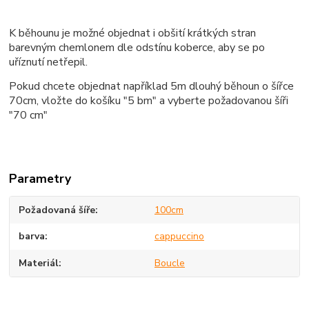
K běhounu je možné objednat i obšití krátkých stran
barevným chemlonem dle odstínu koberce, aby se po
uříznutí netřepil.
Pokud chcete objednat například 5m dlouhý běhoun o šířce
70cm, vložte do košíku "5 bm" a vyberte požadovanou šíři
"70 cm"
Parametry
Požadovaná šíře
100cm
barva
cappuccino
Materiál
Boucle