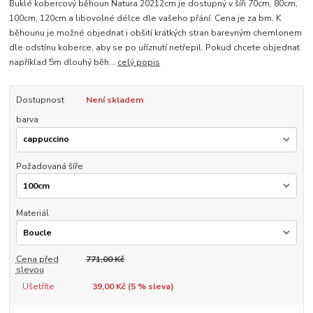
Buklé kobercový běhoun Natura 20212cm je dostupný v šíři 70cm, 80cm,
100cm, 120cm a libovolné délce dle vašeho přání. Cena je za bm. K
běhounu je možné objednat i obšití krátkých stran barevným chemlonem
dle odstínu koberce, aby se po uříznutí netřepil. Pokud chcete objednat
například 5m dlouhý běh...
celý popis
Dostupnost
Není skladem
barva
Požadovaná šíře
Materiál
Cena před
771,00 Kč
slevou
Ušetříte
39,00 Kč (
5
% sleva)