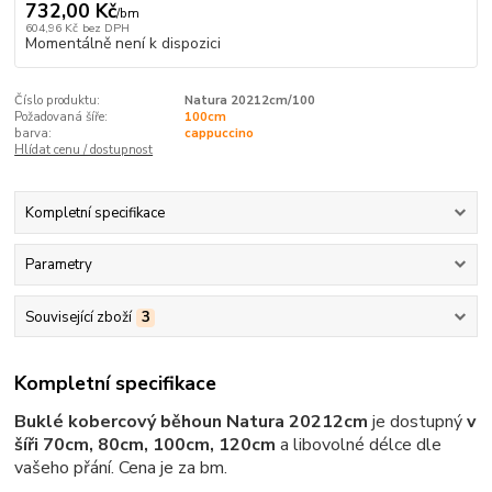
732,00 Kč
/
bm
604,96 Kč
bez DPH
Momentálně není k dispozici
Číslo produktu:
Natura 20212cm/100
Požadovaná šíře:
100cm
barva:
cappuccino
Hlídat cenu / dostupnost
Kompletní specifikace
Parametry
Související zboží
3
Kompletní specifikace
Buklé kobercový běhoun Natura
20212cm
je dostupný
v
šíři 70cm, 80cm, 100cm, 120cm
a libovolné délce dle
vašeho přání. Cena je za bm.