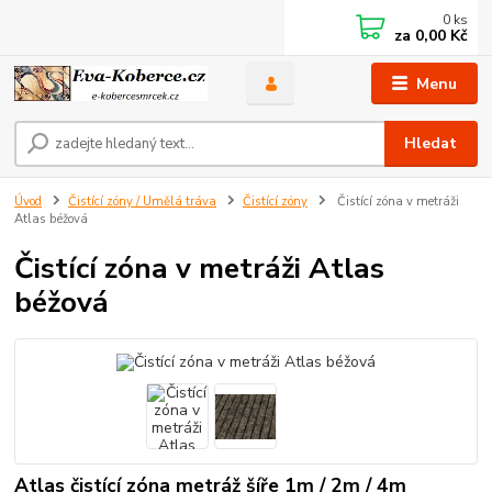
0
ks
za
0,00 Kč
Menu
Hledat
Úvod
Čistící zóny / Umělá tráva
Čistící zóny
Čistící zóna v metráži
Atlas béžová
Čistící zóna v metráži Atlas
béžová
Atlas čistící zóna metráž šíře 1m / 2m / 4m