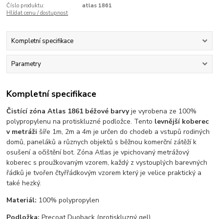
Číslo produktu:
atlas 1861
Hlídat cenu / dostupnost
Kompletní specifikace
Parametry
Kompletní specifikace
Čistící zóna Atlas 1861 béžové barvy
je vyrobena ze 100%
polypropylenu na protiskluzné podložce. Tento
levnější koberec
v metráži
šíře 1m, 2m a 4m je určen do chodeb a vstupů rodiných
domů, paneláků a různych objektů s běžnou komerční zátěží k
osušení a očištění bot. Zóna Atlas je vpichovaný metrážový
koberec s proužkovaným vzorem, každý z vystouplých barevných
řádků je tvořen čtyřřádkovým vzorem který je velice praktický a
také hezký.
Materiál:
100% polypropylen
Podložka:
Precoat Duoback (protiskluzný gel)