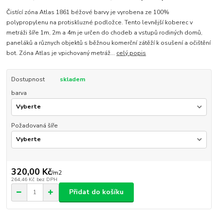
Čistící zóna Atlas 1861 béžové barvy je vyrobena ze 100%
polypropylenu na protiskluzné podložce. Tento levnější koberec v
metráži šíře 1m, 2m a 4m je určen do chodeb a vstupů rodiných domů,
paneláků a různych objektů s běžnou komerční zátěží k osušení a očištění
bot. Zóna Atlas je vpichovaný metráž...
celý popis
Dostupnost
skladem
barva
Požadovaná šíře
320,00 Kč
/
m2
264,46 Kč
bez DPH
Přidat do košíku