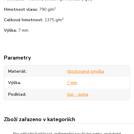
2
Hmotnost vlasu:
790 g/m
2
Celková hmotnost:
1375 g/m
Výška:
7 mm
Parametry
Materiál
Vpichovaná smyčka
Výška
7 mm
Podklad
Gel - guma
Zboží zařazeno v kategoriích
Čistící zóny / Umělá tráva
Pro základní funkčnost, zpříjemnění používání webu, analytické