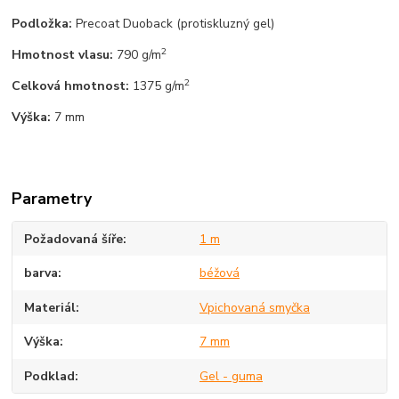
Podložka:
Precoat Duoback (protiskluzný gel)
2
Hmotnost vlasu:
790 g/m
2
Celková hmotnost:
1375 g/m
Výška:
7 mm
Parametry
Požadovaná šíře
1 m
barva
béžová
Materiál
Vpichovaná smyčka
Výška
7 mm
Podklad
Gel - guma