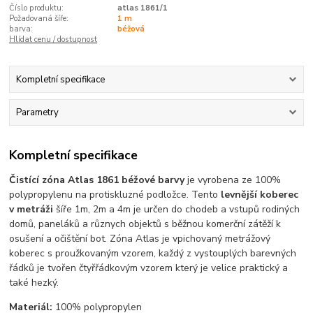
Číslo produktu:
atlas 1861/1
Požadovaná šíře:
1 m
barva:
béžová
Hlídat cenu / dostupnost
Kompletní specifikace
Parametry
Kompletní specifikace
Čistící zóna Atlas 1861 béžové barvy
je vyrobena ze 100%
polypropylenu na protiskluzné podložce. Tento
levnější koberec
v metráži
šíře 1m, 2m a 4m je určen do chodeb a vstupů rodiných
domů, paneláků a různych objektů s běžnou komerční zátěží k
osušení a očištění bot. Zóna Atlas je vpichovaný metrážový
koberec s proužkovaným vzorem, každý z vystouplých barevných
řádků je tvořen čtyřřádkovým vzorem který je velice praktický a
také hezký.
Materiál:
100% polypropylen