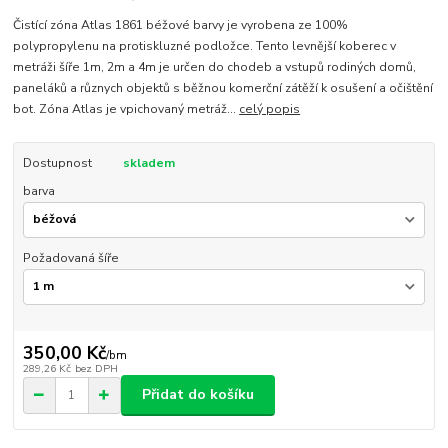
Čistící zóna Atlas 1861 béžové barvy je vyrobena ze 100%
polypropylenu na protiskluzné podložce. Tento levnější koberec v
metráži šíře 1m, 2m a 4m je určen do chodeb a vstupů rodiných domů,
paneláků a různych objektů s běžnou komerční zátěží k osušení a očištění
bot. Zóna Atlas je vpichovaný metráž...
celý popis
Dostupnost
skladem
barva
Požadovaná šíře
350,00 Kč
/
bm
289,26 Kč
bez DPH
Přidat do košíku