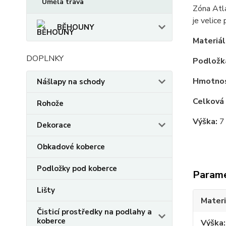
Umělá tráva
Zóna Atla
je velice 
BĚHOUNY
Materiál
DOPLNKY
Podložk
Hmotnos
Nášlapy na schody
Celková
Rohože
Výška:
7
Dekorace
Obkadové koberce
Podložky pod koberce
Param
Lišty
Materi
Čisticí prostředky na podlahy a
koberce
Výška