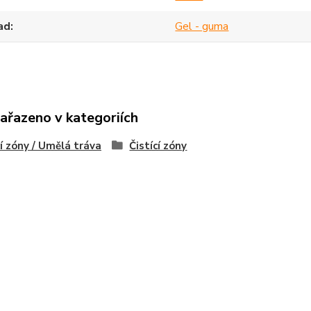
ad
Gel - guma
zařazeno v kategoriích
cí zóny / Umělá tráva
Čistící zóny