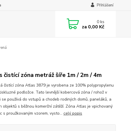
a
Přihlášení
0
ks
za
0,00 Kč
vená
s čistící zóna metráž šíře 1m / 2m / 4m
á čistící zóna Atlas 3879 je vyrobena ze 100% polypropylenu
tiskluzné podložce. Tato levnější kobercová zóna / rohož v
i se používá do vstupů a chodeb rodiných domů, paneláků, a
h objektů s běžnou komerční zátěží. Zóna Atlas je vpichovaný
c s proužkovaným vzorem, vysto...
celý popis