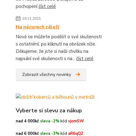
pochopení
číst celé
18.11.2021
Na názorech záleží
Nově se můžete podělit o své skušenosti
s ostatnímí, po kliknutí na obrázek níže.
Děkujeme, že jste si našli chvilku na
napsání své skušenosti s na...
číst celé
Zobrazit všechny novinky
Vyberte si slevu za nákup
nad 4 000kč
sleva -2%
kód
vjomSW
nad 6 000kč
sleva -3%
kód
aR6qQZ