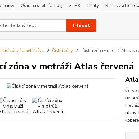
odmínky
Ochrana osobních údajú a GDPR
Články
Recenze a Heurek
Hledat
istící zóny / Umělá tráva
Čistící zóny
Čistící zóna v metráži Atlas čer
ící zóna v metráži Atlas červená
Atla
Červen
na pro
metráž
různyc
kobere