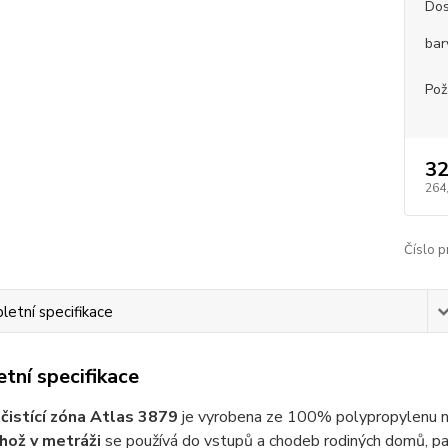
Dos
bar
Pož
32
264
Číslo p
etní specifikace
tní specifikace
čistící zóna Atlas 3879
je vyrobena ze 100% polypropylenu n
ohož v metráži
se používá do vstupů a chodeb rodiných domů, pan