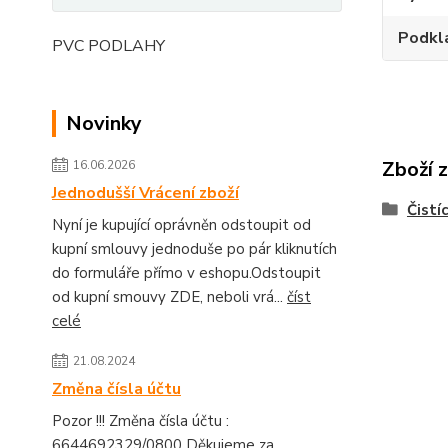
Podkl
PVC PODLAHY
Novinky
Zboží 
16.06.2026
Jednodušší Vrácení zboží
Čistí
Nyní je kupující oprávněn odstoupit od
kupní smlouvy jednoduše po pár kliknutích
do formuláře přímo v eshopu.Odstoupit
od kupní smouvy ZDE, neboli vrá...
číst
celé
21.08.2024
Změna čísla účtu
Pozor !!! Změna čísla účtu :
6644692329/0800 Děkujeme za