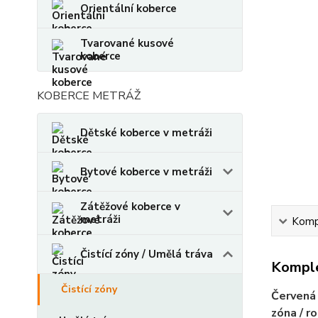
Orientální koberce
Tvarované kusové
koberce
KOBERCE METRÁŽ
Dětské koberce v metráži
Bytové koberce v metráži
Zátěžové koberce v
metráži
Kompl
Čistící zóny / Umělá tráva
Komple
Čistící zóny
Červená 
zóna / r