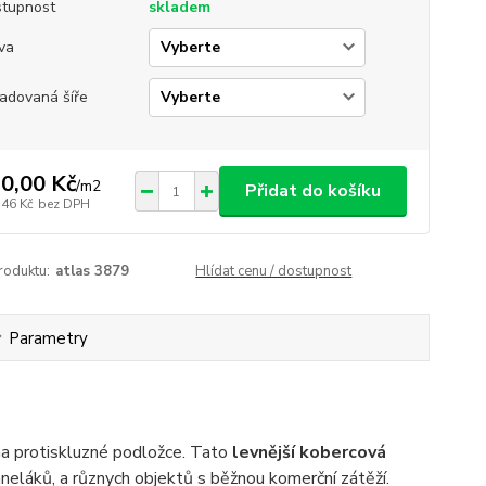
tupnost
skladem
va
adovaná šíře
0,00 Kč
/
m2
Přidat do košíku
,46 Kč
bez DPH
roduktu:
atlas 3879
Hlídat cenu / dostupnost
Parametry
a protiskluzné podložce. Tato
levnější kobercová
eláků, a různych objektů s běžnou komerční zátěží.