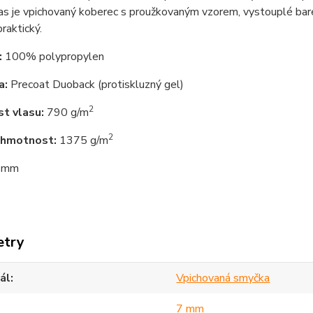
s je vpichovaný koberec s proužkovaným vzorem, vystouplé bare
praktický.
:
100% polypropylen
a:
Precoat Duoback (protiskluzný gel)
2
t vlasu:
790 g/m
2
 hmotnost:
1375 g/m
 mm
etry
ál
Vpichovaná smyčka
7 mm