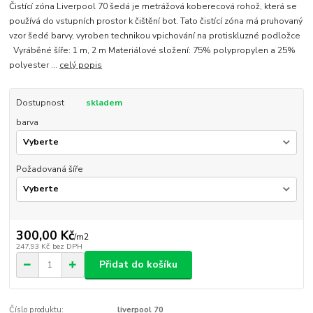
Čistící zóna Liverpool 70 šedá je metrážová koberecová rohož, která se
používá do vstupních prostor k čištění bot. Tato čistící zóna má pruhovaný
vzor šedé barvy, vyroben technikou vpichování na protiskluzné podložce
Vyráběné šíře: 1 m, 2 m Materiálové složení: 75% polypropylen a 25%
polyester ...
celý popis
Dostupnost
skladem
barva
Požadovaná šíře
300,00 Kč
/
m2
247,93 Kč
bez DPH
Přidat do košíku
Číslo produktu:
liverpool 70