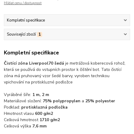
Hlídat cenu / dostupnost
Kompletní specifikace
Související zboží
1
Kompletní specifikace
Čistící zóna Liverpool
70 šedá
je metrážová koberecová rohož,
která se používá do vstupních prostor k čištění bot. Tato čistící
zóna má pruhovaný vzor šedé barvy, vyroben technikou
vpichování na protiskluzné podložce
Vyráběné šíře:
1 m, 2 m
Materiálové složení:
75% polypropylen
a
25% polyester
Podklad:
protiskluzná podložka
Hmotnost vlasu
600 g/m2
Celková hmotnost
1710 g/m2
Celková výška
7,6 mm