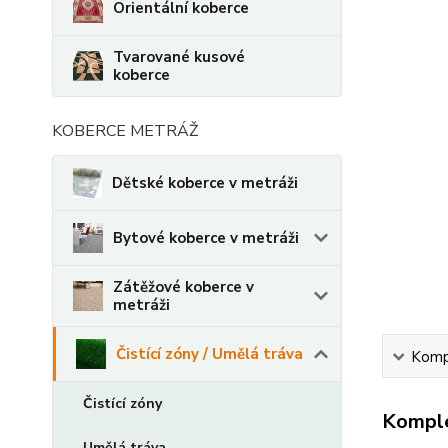
Orientální koberce
Tvarované kusové
koberce
KOBERCE METRÁŽ
Dětské koberce v metráži
Bytové koberce v metráži
Zátěžové koberce v
metráži
Čistící zóny / Umělá tráva
Kompl
Čistící zóny
Komple
Umělá tráva