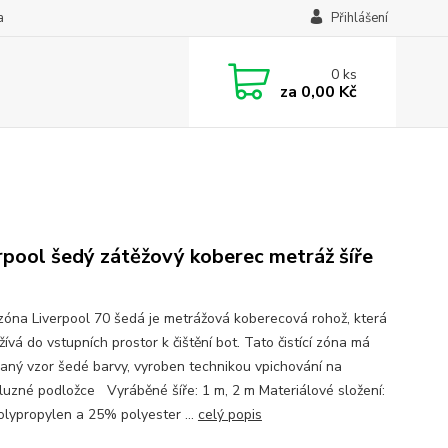
a
Přihlášení
0
ks
za
0,00 Kč
rpool šedý zátěžový koberec metráž šíře
í zóna Liverpool 70 šedá je metrážová koberecová rohož, která
ívá do vstupních prostor k čištění bot. Tato čistící zóna má
aný vzor šedé barvy, vyroben technikou vpichování na
kluzné podložce Vyráběné šíře: 1 m, 2 m Materiálové složení:
lypropylen a 25% polyester ...
celý popis