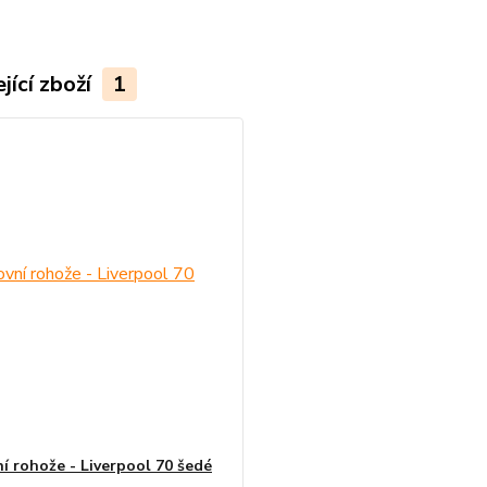
jící zboží
1
í rohože - Liverpool 70 šedé