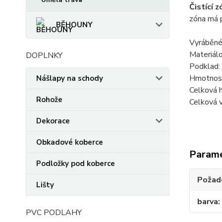
Čistící 
zóna má p
BĚHOUNY
Vyráběné
Materiálo
DOPLNKY
Podklad:
Hmotnos
Nášlapy na schody
Celková
Rohože
Celková 
Dekorace
Obkadové koberce
Param
Podložky pod koberce
Požado
Lišty
barva
PVC PODLAHY