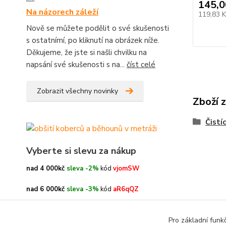
145,0
Na názorech záleží
119,83 
Nově se můžete podělit o své skušenosti
s ostatnímí, po kliknutí na obrázek níže.
Děkujeme, že jste si našli chvilku na
napsání své skušenosti s na...
číst celé
Zobrazit všechny novinky
Zboží 
Čistí
Vyberte si slevu za nákup
nad 4 000kč
sleva -2%
kód
vjomSW
nad 6 000kč
sleva -3%
kód
aR6qQZ
nad 8 000kč
sleva -4%
kód
oe3h9c
Pro základní funk