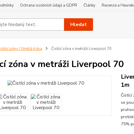
odmínky
Ochrana osobních údajú a GDPR
Články
Recenze a Heurek
Hledat
istící zóny / Umělá tráva
Čistící zóna v metráži Liverpool 70
ící zóna v metráži Liverpool 70
Live
1m
Čistíc
se použ
pruhov
protis
75% po