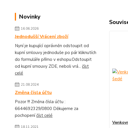
Novinky
Souvise
16.06.2026
Jednodušší Vrácení zboží
Nyní je kupující oprávněn odstoupit od
kupní smlouvy jednoduše po pár kliknutích
do formuláře přímo v eshopu.Odstoupit
od kupní smouvy ZDE, neboli vrá...
číst
celé
21.08.2024
Změna čísla účtu
Pozor !!! Změna čísla účtu :
6644692329/0800 Děkujeme za
pochopení
číst celé
Venkovn
18.11.2021