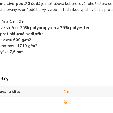
zóna Liverpool
70 šedá
je metrážová koberecová rohož, která se p
ruhovaný vzor šedé barvy, vyroben technikou vpichování na prot
 šíře:
1 m, 2 m
vé složení:
75% polypropylen
a
25% polyester
protiskluzná podložka
t vlasu
600 g/m2
 hmotnost
1710 g/m2
výška
7,6 mm
etry
vaná šíře
1 m
Šedá