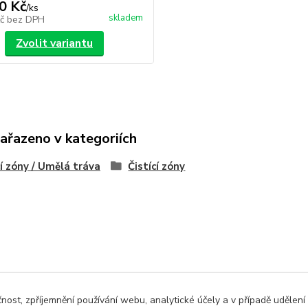
0 Kč
/
ks
skladem
Kč
bez DPH
Zvolit variantu
zařazeno v kategoriích
cí zóny / Umělá tráva
Čistící zóny
čnost, zpříjemnění používání webu, analytické účely a v případě udělení