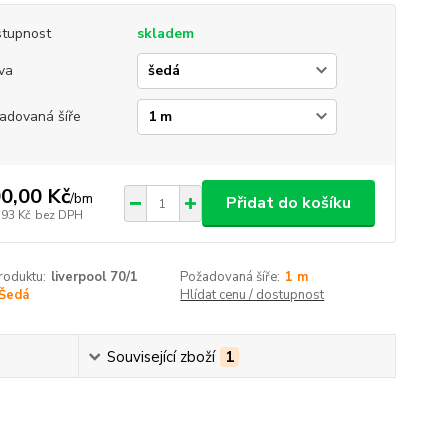
tupnost
skladem
va
adovaná šíře
0,00 Kč
/
bm
Přidat do košíku
,93 Kč
bez DPH
roduktu:
liverpool 70/1
Požadovaná šíře:
1 m
Šedá
Hlídat cenu / dostupnost
Související zboží
1