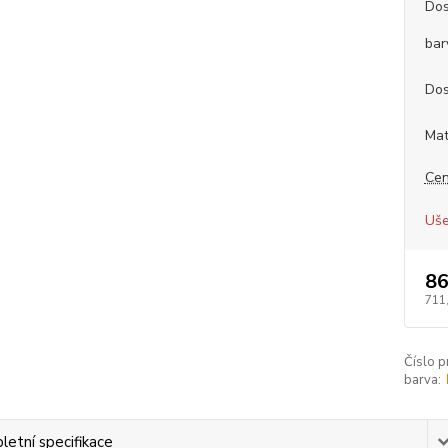
Dos
bar
Dos
Mat
Cen
Uše
86
711
Číslo p
barva:
etní specifikace