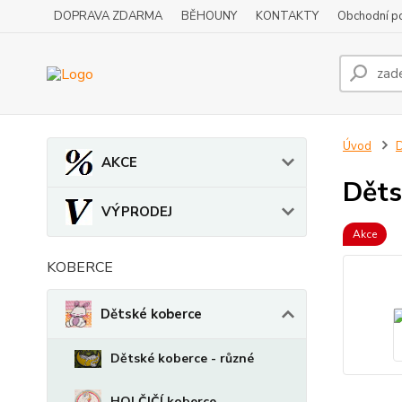
DOPRAVA ZDARMA
BĚHOUNY
KONTAKTY
Obchodní p
Úvod
D
AKCE
Děts
VÝPRODEJ
Akce
KOBERCE
Dětské koberce
Dětské koberce - různé
HOLČIČÍ koberce