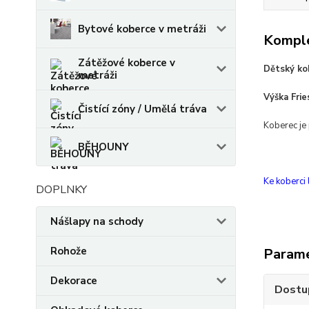
Bytové koberce v metráži
Komple
Zátěžové koberce v
Dětský ko
metráži
Výška Fri
Čistící zóny / Umělá tráva
Koberec je
BĚHOUNY
Ke koberci
DOPLNKY
Nášlapy na schody
Rohože
Param
Dekorace
Dostu