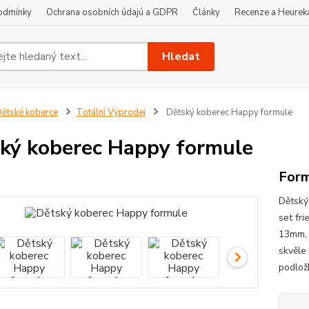
odmínky
Ochrana osobních údajú a GDPR
Články
Recenze a Heurek
Hledat
ětské koberce
Totální Výprodej
Dětský koberec Happy formule
ký koberec Happy formule
Form
Dětský
set fr
13mm, 
skvěle
podlož