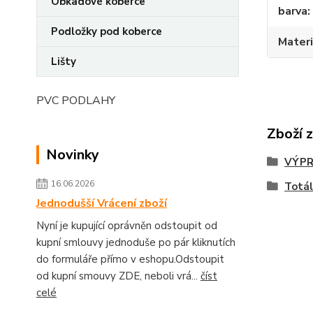
Obkadové koberce
barva
Podložky pod koberce
Materi
Lišty
PVC PODLAHY
Zboží 
Novinky
VÝPR
16.06.2026
Totál
Jednodušší Vrácení zboží
Nyní je kupující oprávněn odstoupit od
kupní smlouvy jednoduše po pár kliknutích
do formuláře přímo v eshopu.Odstoupit
od kupní smouvy ZDE, neboli vrá...
číst
celé