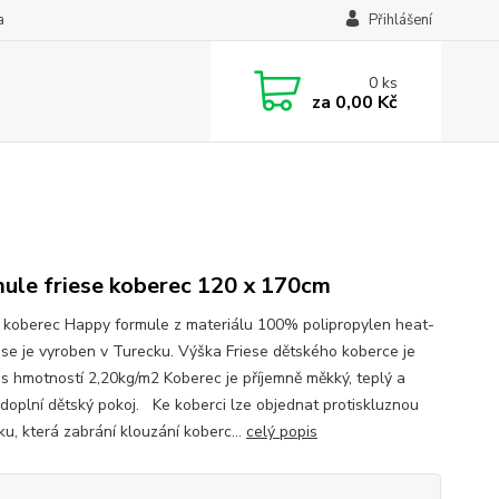
a
Přihlášení
0
ks
za
0,00 Kč
ule friese koberec 120 x 170cm
 koberec Happy formule z materiálu 100% polipropylen heat-
iese je vyroben v Turecku. Výška Friese dětského koberce je
s hmotností 2,20kg/m2 Koberec je příjemně měkký, teplý a
 doplní dětský pokoj. Ke koberci lze objednat protiskluznou
ku, která zabrání klouzání koberc...
celý popis