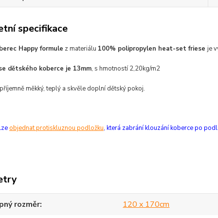
tní specifikace
berec Happy formule
z materiálu
100% polipropylen heat-set friese
je 
ese dětského koberce je 13mm
, s hmotností 2,20kg/m2
 příjemně
měkký,
teplý a
skvěle doplní dětský pokoj.
 lze
objednat protiskluznou podložku
, která zabrání klouzání koberce po podl
etry
pný rozměr
120 x 170cm