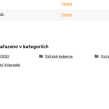
Modrá
ál
Friese
zařazeno v kategoriích
ODEJ
Dětské koberce
Osta
ní Výprodej