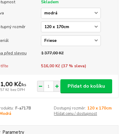
tupnost
Skladem
va
tupný rozměr
eriál
a před slevou
1 377,00 Kč
tříte
516,00 Kč (
37
% sleva)
1,00 Kč
/
ks
Přidat do košíku
,57 Kč
bez DPH
roduktu:
F-a717B
Dostupný rozměr:
120 x 170cm
Modrá
Hlídat cenu / dostupnost
Parametry