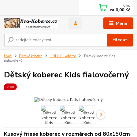
0
ks
za
0,00 Kč
Menu
Hledat
Úvod
Dětské koberce
HOLČIČÍ koberce
Dětský koberec Kids
fialovočerný
Dětský koberec Kids fialovočerný
Akce
Kusový friese koberec v rozměrech od 80x150cm