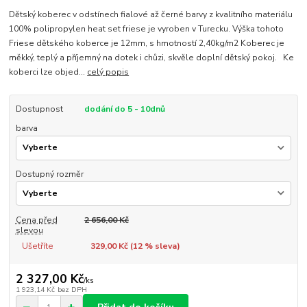
Dětský koberec v odstínech fialové až černé barvy z kvalitního materiálu
100% polipropylen heat set friese je vyroben v Turecku. Výška tohoto
Friese dětského koberce je 12mm, s hmotností 2,40kg/m2 Koberec je
měkký, teplý a příjemný na dotek i chůzi, skvěle doplní dětský pokoj. Ke
koberci lze objed...
celý popis
Dostupnost
dodání do 5 - 10dnů
barva
Dostupný rozměr
Cena před
2 656,00 Kč
slevou
Ušetříte
329,00 Kč (
12
% sleva)
2 327,00 Kč
/
ks
1 923,14 Kč
bez DPH