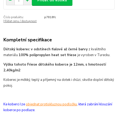
Přidat do košíku
Číslo produktu:
p7818fc
Hlídat cenu / dostupnost
Kompletní specifikace
Dětský koberec v odstínech fialové až černé barvy
z kvalitního
materiálu
100% polipropylen heat set friese
je vyroben
v Turecku.
Výška tohoto Friese dětského koberce je 12mm, s hmotností
2,40kg/m2
Koberec je měkký, teplý a příjemný na dotek i chůzi, skvěle doplní dětský
pokoj.
Ke koberci lze
objednat protiskluznou podložku
, která zabrání klouzání
koberce po podlaze.