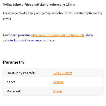
Výška tohoto Friese dětského koberce je 13mm
Koberec je měkký, teplý a příjemný na dotek i chůzi, skvěle doplní dětský
pokoj.
Ke koberci je možné
objednat i protiskluznou podložku zde
, která
zabrání klouzání koberce po podlaze.
Parametry
Dostupný rozměr
120 x 170cm
barva
Zelená
Materiál
Friese