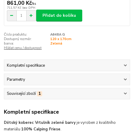
861,00 Kč
/
ks
711,57 Kč
bez DPH
Přidat do košíku
Číslo produktu:
A648A G
Dostupný rozměr:
120 x 170cm
barva:
Zelená
Hlídat cenu / dostupnost
Kompletní specifikace
Parametry
Související zboží
1
Kompletní specifikace
Dětský koberec Vrtulník zelené barvy
je vyroben z kvalitního
materiálu
100% Calping Friese
.