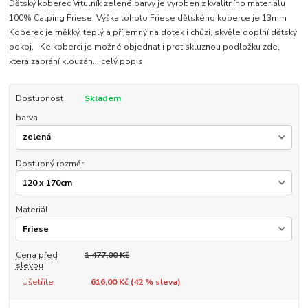
Dětský koberec Vrtulník zelené barvy je vyroben z kvalitního materiálu
100% Calping Friese. Výška tohoto Friese dětského koberce je 13mm
Koberec je měkký, teplý a příjemný na dotek i chůzi, skvěle doplní dětský
pokoj. Ke koberci je možné objednat i protiskluznou podložku zde,
která zabrání klouzán...
celý popis
Dostupnost
Skladem
barva
Dostupný rozměr
Materiál
Cena před
1 477,00 Kč
slevou
Ušetříte
616,00 Kč (
42
% sleva)