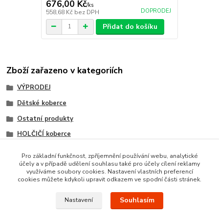
676,00 Kč
/
ks
DOPRODEJ
558,68 Kč
bez DPH
Přidat do košíku
Zboží zařazeno v kategoriích
VÝPRODEJ
Dětské koberce
Ostatní produkty
HOLČIČÍ koberce
KLUČIČÍ koberce
Pro základní funkčnost, zpříjemnění používání webu, analytické
účely a v případě udělení souhlasu také pro účely cílení reklamy
Totální Výprodej
využíváme soubory cookies. Nastavení vlastních preferencí
cookies můžete kdykoli upravit odkazem ve spodní části stránek.
Souhlasím
Nastavení