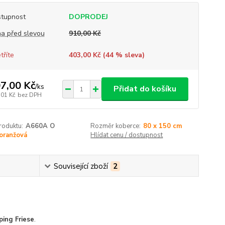
tupnost
DOPRODEJ
a před slevou
910,00 Kč
tříte
403,00 Kč (
44
% sleva)
7,00 Kč
/
ks
Přidat do košíku
,01 Kč
bez DPH
roduktu:
A660A O
Rozměr koberce:
80 x 150 cm
oranžová
Hlídat cenu / dostupnost
Související zboží
2
ing Friese
.