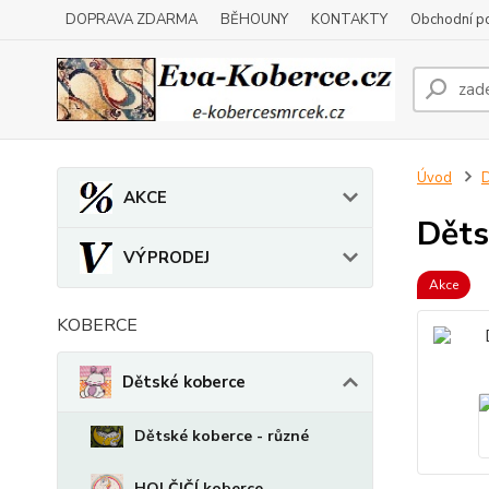
DOPRAVA ZDARMA
BĚHOUNY
KONTAKTY
Obchodní p
Úvod
D
AKCE
Děts
VÝPRODEJ
Akce
KOBERCE
Dětské koberce
Dětské koberce - různé
HOLČIČÍ koberce