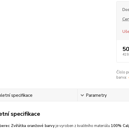
Dos
Cen
Uše
50
419
Číslo p
barva:
etní specifikace
Parametry
tní specifikace
berec Zvířátka oranžové barvy
je vyroben z kvalitního materiálu
100% Calp