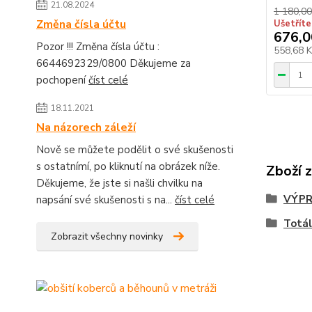
21.08.2024
1 180,00
Změna čísla účtu
Ušetříte
676,0
Pozor !!! Změna čísla účtu :
558,68 
6644692329/0800 Děkujeme za
pochopení
číst celé
18.11.2021
Na názorech záleží
Nově se můžete podělit o své skušenosti
s ostatnímí, po kliknutí na obrázek níže.
Zboží 
Děkujeme, že jste si našli chvilku na
VÝPR
napsání své skušenosti s na...
číst celé
Totál
Zobrazit všechny novinky