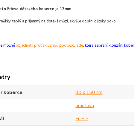
oto Friese dětského koberce je 13mm
měkký, teplý a příjemný na dotek i chůzi, skvěle doplní dětský pokoj.
 je možné
objednat i protiskluznou podložku zde
, která zabrání klouzání kob
etry
r koberce
80 x 150 cm
oranžová
ál
Friese