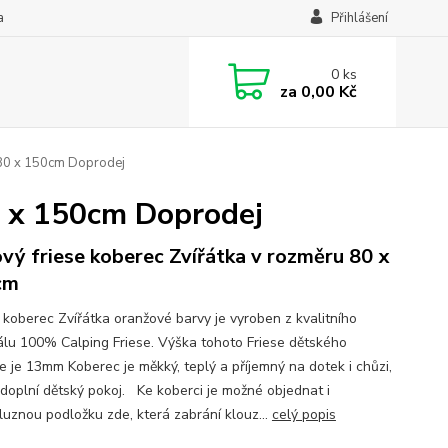
a
Přihlášení
0
ks
za
0,00 Kč
 80 x 150cm Doprodej
0 x 150cm Doprodej
vý friese koberec Zvířátka v rozměru 80 x
cm
 koberec Zvířátka oranžové barvy je vyroben z kvalitního
álu 100% Calping Friese. Výška tohoto Friese dětského
e je 13mm Koberec je měkký, teplý a příjemný na dotek i chůzi,
 doplní dětský pokoj. Ke koberci je možné objednat i
kluznou podložku zde, která zabrání klouz...
celý popis