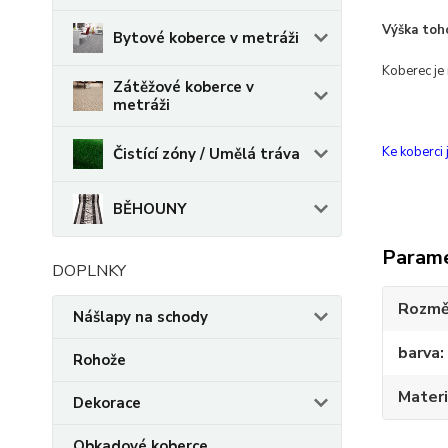
Výška toh
Bytové koberce v metráži
Koberec je 
Zátěžové koberce v
metráži
Ke koberci
Čistící zóny / Umělá tráva
BĚHOUNY
Param
DOPLNKY
Rozmě
Nášlapy na schody
barva
Rohože
Materi
Dekorace
Obkadové koberce