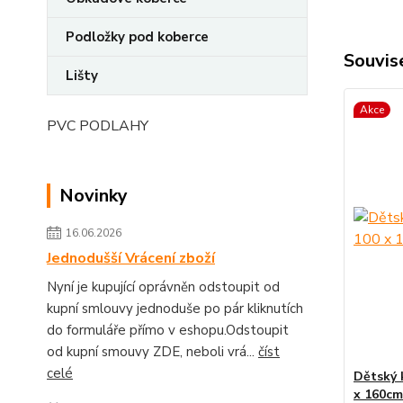
Podložky pod koberce
Souvise
Lišty
Akce
PVC PODLAHY
Novinky
16.06.2026
Jednodušší Vrácení zboží
Nyní je kupující oprávněn odstoupit od
kupní smlouvy jednoduše po pár kliknutích
do formuláře přímo v eshopu.Odstoupit
od kupní smouvy ZDE, neboli vrá...
číst
celé
Dětský 
x 160cm