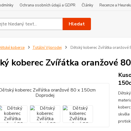
odmínky
Ochrana osobních údajú a GDPR
Články
Recenze a Heurek
Hledat
ětské koberce
Totální Výprodej
Dětský koberec Zvířátka oranžové
ký koberec Zvířátka oranžové 8
Kuso
150
Dětský
materi
koberc
skvěle
protis