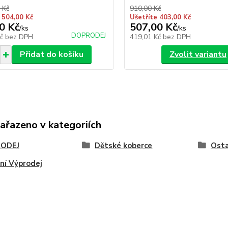
 Kč
910,00 Kč
 504,00 Kč
Ušetříte 403,00 Kč
0 Kč
507,00 Kč
/
ks
/
ks
DOPRODEJ
Kč
bez DPH
419,01 Kč
bez DPH
Přidat do košíku
Zvolit variantu
zařazeno v kategoriích
ODEJ
Dětské koberce
Osta
ní Výprodej