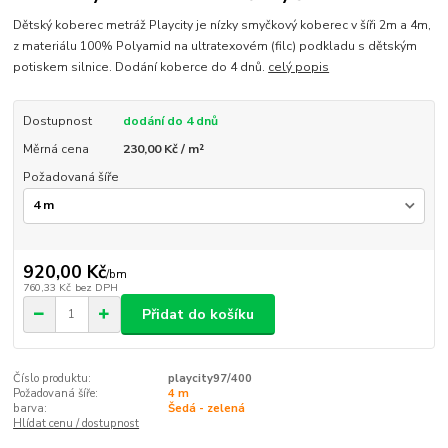
Dětský koberec metráž Playcity je nízky smyčkový koberec v šíři 2m a 4m,
z materiálu 100% Polyamid na ultratexovém (filc) podkladu s dětským
potiskem silnice. Dodání koberce do 4 dnů.
celý popis
Dostupnost
dodání do 4 dnů
Měrná cena
230,00 Kč / m²
Požadovaná šíře
920,00 Kč
/
bm
760,33 Kč
bez DPH
Přidat do košíku
Číslo produktu:
playcity97/400
Požadovaná šíře:
4 m
barva:
Šedá - zelená
Hlídat cenu / dostupnost