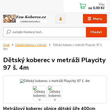
0
ks
za
0,00 Kč
Menu
Hledat
Úvod
Dětské koberce v metráži
Dětský koberec v metráži Playcity 97 š.
4m
Dětský koberec v metráži Playcity
97 š. 4m
Metrážový koberec silnice dětský šíře 400cm