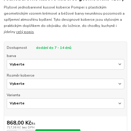
Plyšové jednobarevné kusové koberce Pompei s plastickým
geometrickým vzorem krémové a béžové barvy neuniknou pozornosti a
spříjemní atmosféru bydlení. Tyto designové koberce jsou stylovým a
praktickým doplňkem do obýváku, do ložnice, do chodby, kuchyně i
jídelny
celý popis
Dostupnost
dodání do 7 - 14 dnů
barva
Rozměr koberce
Varianta
868,00 Kč
/
ks
717,36 Kč
bez DPH