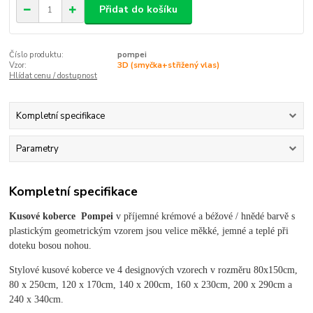
Přidat do košíku
Číslo produktu:
pompei
Vzor:
3D (smyčka+střižený vlas)
Hlídat cenu / dostupnost
Kompletní specifikace
Parametry
Kompletní specifikace
Kusové koberce
Pompei
v příjemné krémové a béžové / hnědé barvě s
plastickým geometrickým vzorem jsou velice měkké, jemné a teplé při
doteku bosou nohou.
Stylové kusové koberce ve 4 designových vzorech v rozměru 80x150cm,
80 x 250cm, 120 x 170cm, 140 x 200cm, 160 x 230cm, 200 x 290cm a
240 x 340cm.