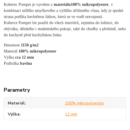
Koberec Pompei je vyroben z
materiálu
100% mikropolyester
, v
kombinaci nižšího smyčkového a vyžšího střiženého vlasu, kdy je spodní
strana podšita bavlněnou látkou, která se ve vodě nerozpustí.
Koberce Pompei lze použít
do všech interiérů, zejména do ložnice, do
obýváku, dětského i studentského pokoje, také do chodby a předsíně, nebo
do kuchyně před kuchyňskou linku.
Hmotnost 
1150 g/m2
Materiál 
100% mikropolyester 
Výška
 cca 12 mm
Podložka 
bavlna
Parametry
Materiál
100% mikropolyester
Výška
12 mm