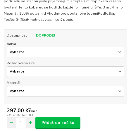
podkladu se stanou ještě příjemnějším a teplejším doplňkem vašeho
bydlení. Tento koberec se hodí do každého interiéru. Šíře: 3 m , 4 m , 5 m
Materiál: 100% polyamid Vhodný pro podlahové topeníPodložka:
Texflor® (filc)Hmotnost vlas...
celý popis
Dostupnost
DOPRODEJ
barva
Požadovaná šíře
Materiál
297,00 Kč
/
m2
245,45 Kč
bez DPH
Přidat do košíku