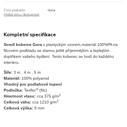
Číslo produktu:
Gora
Hlídat cenu / dostupnost
Kompletní specifikace
Scroll koberce Gora
s plastyckým vzorem,materiál 100%PA na
filcovém podkladu se stanou ještě příjemnějším a teplejším
doplňkem vašeho bydlení. Tento koberec se hodí do každého
interiéru.
Šíře:
 3 m , 4 m , 5 m 
Materiál:
 100% polyamid 
Vhodný pro podlahové topení
®
Podložka:
 Texflor
 (filc)
2
Hmotnost vlasu:
 cca 375 g/m
2
Celková váha: 
cca 1210 g/m
Celková výška:
 9 mm