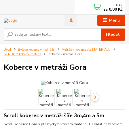
0
ks
za
0,00 Kč
Menu
Hledat
Úvod
Bytové koberce v metráži
Metrážni koberce dle MATERIÁLU
SCROLLY koberce metráž
Koberce v metráži Gora
Koberce v metráži Gora
Scroll koberec v metráži šíře 3m,4m a 5m
Scroll koberce Gora s plastyckým vzorem,materiál 100%PA na filcovém