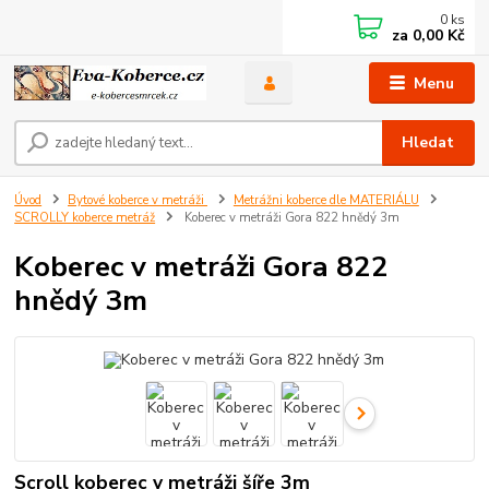
0
ks
za
0,00 Kč
Menu
Hledat
Úvod
Bytové koberce v metráži
Metrážni koberce dle MATERIÁLU
SCROLLY koberce metráž
Koberec v metráži Gora 822 hnědý 3m
Koberec v metráži Gora 822
hnědý 3m
Scroll koberec v metráži šíře 3m