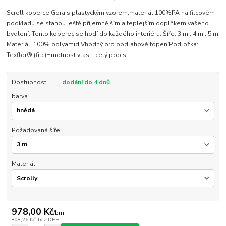
Scroll koberce Gora s plastyckým vzorem,materiál 100%PA na filcovém
podkladu se stanou ještě příjemnějším a teplejším doplňkem vašeho
bydlení. Tento koberec se hodí do každého interiéru. Šíře: 3 m , 4 m , 5 m
Materiál: 100% polyamid Vhodný pro podlahové topeníPodložka:
Texflor® (filc)Hmotnost vlas...
celý popis
Dostupnost
dodání do 4 dnů
barva
Požadovaná šíře
Materiál
978,00 Kč
/
bm
808,26 Kč
bez DPH