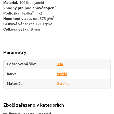
Materiál:
 100% polyamid 
Vhodný pro podlahové topení
®
Podložka:
 Texflor
 (filc)
2
Hmotnost vlasu:
 cca 375 g/m
2
Celková váha: 
cca 1210 g/m
Celková výška:
 9 mm
Parametry
Požadovaná šíře
3 m
barva
hnědá
Materiál
Scrolly
Zboží zařazeno v kategoriích
Bytové koberce v metráži