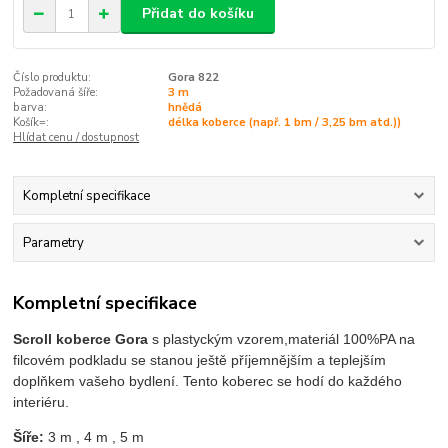
Přidat do košíku
Číslo produktu:
Gora 822
Požadovaná šíře:
3 m
barva:
hnědá
Košík=:
délka koberce (např. 1 bm / 3,25 bm atd.))
Hlídat cenu / dostupnost
Kompletní specifikace
Parametry
Kompletní specifikace
Scroll koberce Gora
s plastyckým vzorem,materiál 100%PA na
filcovém podkladu se stanou ještě příjemnějším a teplejším
doplňkem vašeho bydlení. Tento koberec se hodí do každého
interiéru.
Šíře:
 3 m , 4 m , 5 m 