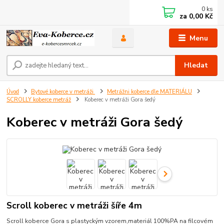
0
ks
za
0,00 Kč
Menu
Hledat
Úvod
Bytové koberce v metráži
Metrážni koberce dle MATERIÁLU
SCROLLY koberce metráž
Koberec v metráži Gora šedý
Koberec v metráži Gora šedý
Scroll koberec v metráži šíře 4m
Scroll koberce Gora s plastyckým vzorem,materiál 100%PA na filcovém