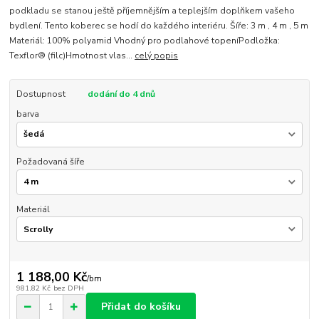
podkladu se stanou ještě příjemnějším a teplejším doplňkem vašeho
bydlení. Tento koberec se hodí do každého interiéru. Šíře: 3 m , 4 m , 5 m
Materiál: 100% polyamid Vhodný pro podlahové topeníPodložka:
Texflor® (filc)Hmotnost vlas...
celý popis
Dostupnost
dodání do 4 dnů
barva
Požadovaná šíře
Materiál
1 188,00 Kč
/
bm
981,82 Kč
bez DPH
Přidat do košíku