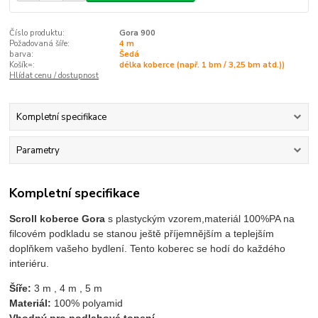
Číslo produktu:
Gora 900
Požadovaná šíře:
4 m
barva:
Šedá
Košík=:
délka koberce (např. 1 bm / 3,25 bm atd.))
Hlídat cenu / dostupnost
Kompletní specifikace
Parametry
Kompletní specifikace
Scroll koberce Gora
s plastyckým vzorem,materiál 100%PA na
filcovém podkladu se stanou ještě příjemnějším a teplejším
doplňkem vašeho bydlení. Tento koberec se hodí do každého
interiéru.
Šíře:
 3 m , 4 m , 5 m 
Materiál:
 100% polyamid 
Vhodný pro podlahové topení