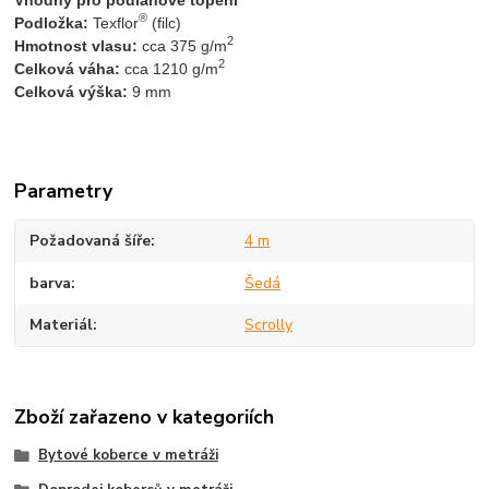
®
Podložka:
 Texflor
 (filc)
2
Hmotnost vlasu:
 cca 375 g/m
2
Celková váha: 
cca 1210 g/m
Celková výška:
 9 mm
Parametry
Požadovaná šíře
4 m
barva
Šedá
Materiál
Scrolly
Zboží zařazeno v kategoriích
Bytové koberce v metráži