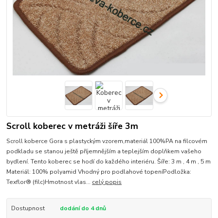
Scroll koberec v metráži šíře 3m
Scroll koberce Gora s plastyckým vzorem,materiál 100%PA na filcovém
podkladu se stanou ještě příjemnějším a teplejším doplňkem vašeho
bydlení. Tento koberec se hodí do každého interiéru. Šíře: 3 m , 4 m , 5 m
Materiál: 100% polyamid Vhodný pro podlahové topeníPodložka:
Texflor® (filc)Hmotnost vlas...
celý popis
Dostupnost
dodání do 4 dnů