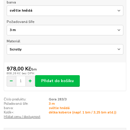
barva
Požadovaná šíře
Materiál
978,00 Kč
/
bm
808,26 Kč
bez DPH
Přidat do košíku
Číslo produktu:
Gora 283/3
Požadovaná šíře:
3 m
barva:
světle hnědá
Košík=:
délka koberce (např. 1 bm / 3,25 bm atd.))
Hlídat cenu / dostupnost