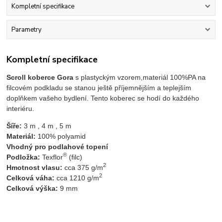
Kompletní specifikace
Parametry
Kompletní specifikace
Scroll koberce Gora
s plastyckým vzorem,materiál 100%PA na
filcovém podkladu se stanou ještě příjemnějším a teplejším
doplňkem vašeho bydlení. Tento koberec se hodí do každého
interiéru.
Šíře:
 3 m , 4 m , 5 m 
Materiál:
 100% polyamid 
Vhodný pro podlahové topení
®
Podložka:
 Texflor
 (filc)
2
Hmotnost vlasu:
 cca 375 g/m
2
Celková váha: 
cca 1210 g/m
Celková výška:
 9 mm