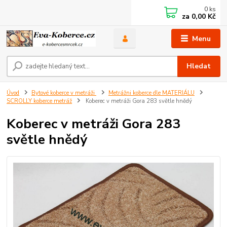
0
ks
za
0,00 Kč
Menu
Hledat
Úvod
Bytové koberce v metráži
Metrážni koberce dle MATERIÁLU
SCROLLY koberce metráž
Koberec v metráži Gora 283 světle hnědý
Koberec v metráži Gora 283
světle hnědý