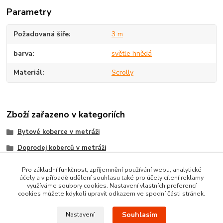
Parametry
Požadovaná šíře
3 m
barva
světle hnědá
Materiál
Scrolly
Zboží zařazeno v kategoriích
Bytové koberce v metráži
Doprodej koberců v metráži
Metrážni koberce dle MATERIÁLU
Pro základní funkčnost, zpříjemnění používání webu, analytické
účely a v případě udělení souhlasu také pro účely cílení reklamy
SCROLLY koberce metráž
využíváme soubory cookies. Nastavení vlastních preferencí
cookies můžete kdykoli upravit odkazem ve spodní části stránek.
Souhlasím
Nastavení