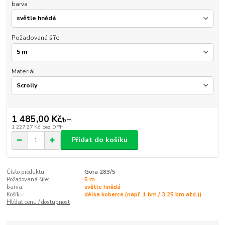
barva
Požadovaná šíře
Materiál
1 485,00 Kč
/
bm
1 227,27 Kč
bez DPH
Přidat do košíku
Číslo produktu:
Gora 283/5
Požadovaná šíře:
5 m
barva:
světle hnědá
Košík=:
délka koberce (např. 1 bm / 3,25 bm atd.))
Hlídat cenu / dostupnost