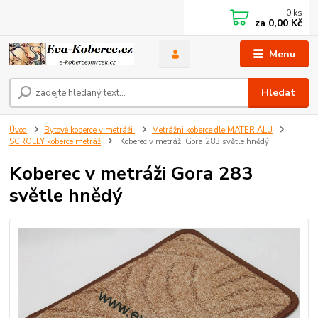
0
ks
za
0,00 Kč
Menu
Hledat
Úvod
Bytové koberce v metráži
Metrážni koberce dle MATERIÁLU
SCROLLY koberce metráž
Koberec v metráži Gora 283 světle hnědý
Koberec v metráži Gora 283
světle hnědý