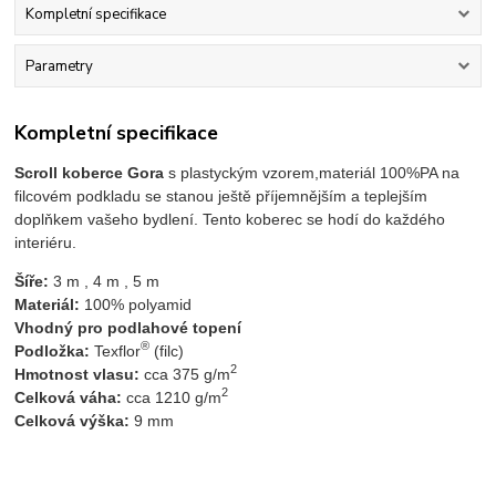
Kompletní specifikace
Parametry
Kompletní specifikace
Scroll koberce Gora
s plastyckým vzorem,materiál 100%PA na
filcovém podkladu se stanou ještě příjemnějším a teplejším
doplňkem vašeho bydlení. Tento koberec se hodí do každého
interiéru.
Šíře:
 3 m , 4 m , 5 m 
Materiál:
 100% polyamid 
Vhodný pro podlahové topení
®
Podložka:
 Texflor
 (filc)
2
Hmotnost vlasu:
 cca 375 g/m
2
Celková váha: 
cca 1210 g/m
Celková výška:
 9 mm