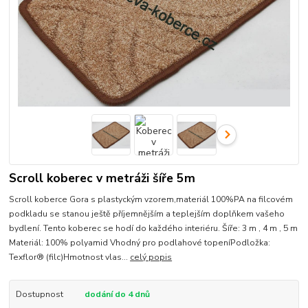
Scroll koberec v metráži šíře 5m
Scroll koberce Gora s plastyckým vzorem,materiál 100%PA na filcovém
podkladu se stanou ještě příjemnějším a teplejším doplňkem vašeho
bydlení. Tento koberec se hodí do každého interiéru. Šíře: 3 m , 4 m , 5 m
Materiál: 100% polyamid Vhodný pro podlahové topeníPodložka:
Texflor® (filc)Hmotnost vlas...
celý popis
Dostupnost
dodání do 4 dnů