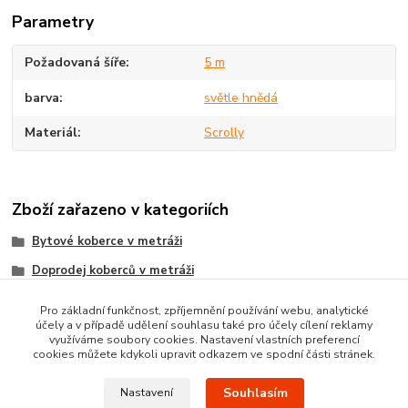
Parametry
Požadovaná šíře
5 m
barva
světle hnědá
Materiál
Scrolly
Zboží zařazeno v kategoriích
Bytové koberce v metráži
Doprodej koberců v metráži
Metrážni koberce dle MATERIÁLU
Pro základní funkčnost, zpříjemnění používání webu, analytické
účely a v případě udělení souhlasu také pro účely cílení reklamy
SCROLLY koberce metráž
využíváme soubory cookies. Nastavení vlastních preferencí
cookies můžete kdykoli upravit odkazem ve spodní části stránek.
Souhlasím
Nastavení