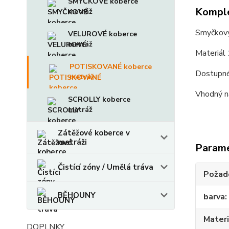
SMYČKOVÉ koberce
Komple
metráž
Smyčkový
VELUROVÉ koberce
metráž
Materiál
POTISKOVANÉ koberce
Dostupné
metráž
Vhodný n
SCROLLY koberce
metráž
Zátěžové koberce v
metráži
Param
Čistící zóny / Umělá tráva
Požado
BĚHOUNY
barva
Materi
DOPLNKY