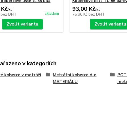
kobercové liště tl-55 bílá
Kobercová lišta TL-55 bare
 Kč
93,00 Kč
/
ks
/
ks
skladem
č
bez DPH
76,86 Kč
bez DPH
Zvolit variantu
Zvolit variantu
zařazeno v kategoriích
é koberce v metráži
Metrážni koberce dle
POT
MATERIÁLU
met