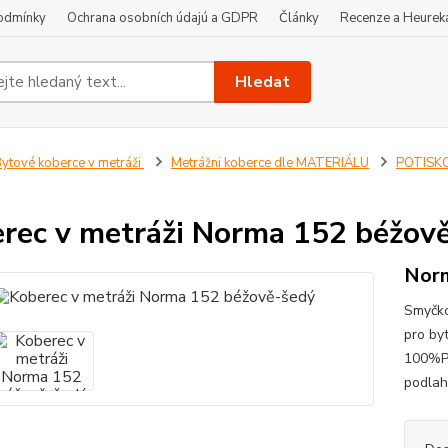
odmínky
Ochrana osobních údajú a GDPR
Články
Recenze a Heurek
Hledat
ytové koberce v metráži
Metrážni koberce dle MATERIÁLU
POTISKO
rec v metráži Norma 152 béžov
Norm
Smyčko
pro by
100%PA
podlah