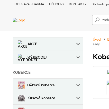
DOPRAVA ZDARMA
BĚHOUNY
KONTAKTY
Obchodní p
Úvod
B
AKCE
šedý
Kobe
VÝPRODEJ
KOBERCE
Dětské koberce
Kusové koberce