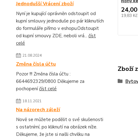
Rohy ke 
Jednodušší Vrácení zboží
24,00
Nyní je kupující oprávněn odstoupit od
19,83 K
kupní smlouvy jednoduše po pár kliknutích
do formuláře přímo v eshopu.Odstoupit
od kupní smouvy ZDE, neboli vrá...
číst
celé
21.08.2024
Změna čísla účtu
Zboží 
Pozor !!! Změna čísla účtu :
6644692329/0800 Děkujeme za
Bytov
pochopení
číst celé
18.11.2021
Na názorech záleží
Nově se můžete podělit o své skušenosti
s ostatnímí, po kliknutí na obrázek níže.
Děkujeme, že jste si našli chvilku na