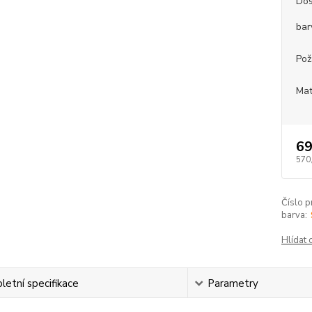
Dos
bar
Pož
Mat
69
570
Číslo p
barva:
Hlídat 
etní specifikace
Parametry