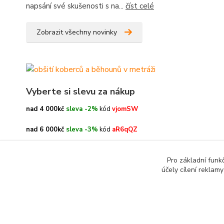
napsání své skušenosti s na...
číst celé
Zobrazit všechny novinky
Vyberte si slevu za nákup
nad 4 000kč
sleva -2%
kód
vjomSW
nad 6 000kč
sleva -3%
kód
aR6qQZ
nad 8 000kč
sleva -4%
kód
oe3h9c
Pro základní funk
účely cílení reklam