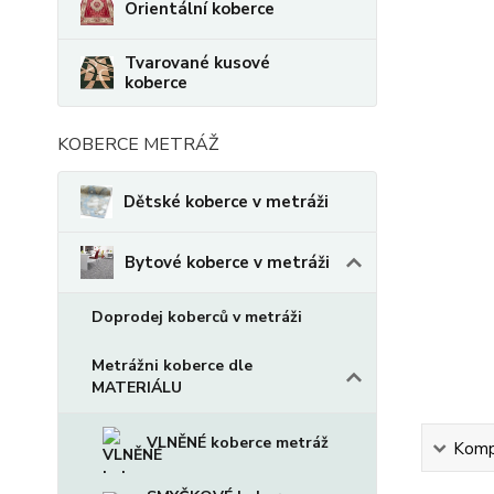
Orientální koberce
Tvarované kusové
koberce
KOBERCE METRÁŽ
Dětské koberce v metráži
Bytové koberce v metráži
Doprodej koberců v metráži
Metrážni koberce dle
MATERIÁLU
VLNĚNÉ koberce metráž
Kompl