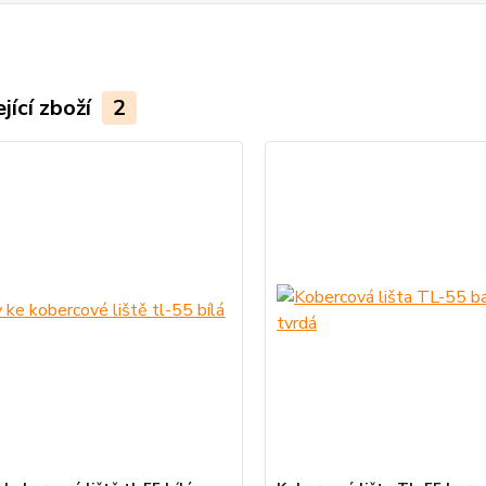
jící zboží
2