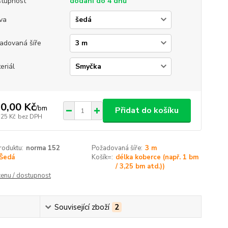
tupnost
dodání do 4 dnů
va
adovaná šíře
eriál
0,00 Kč
/
bm
Přidat do košíku
,25 Kč
bez DPH
roduktu:
norma 152
Požadovaná šíře:
3 m
Šedá
Košík=:
délka koberce (např. 1 bm
/ 3,25 bm atd.))
cenu / dostupnost
Související zboží
2