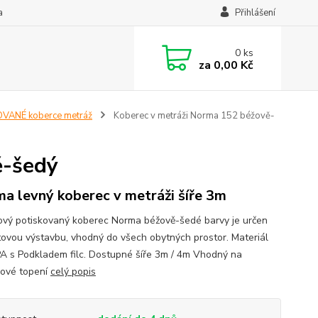
a
Přihlášení
0
ks
za
0,00 Kč
VANÉ koberce metráž
Koberec v metráži Norma 152 béžově-
ě-šedý
a levný koberec v metráži šíře 3m
vý potiskovaný koberec Norma béžově-šedé barvy je určen
tovou výstavbu, vhodný do všech obytných prostor. Materiál
 s Podkladem filc. Dostupné šíře 3m / 4m Vhodný na
ové topení
celý popis