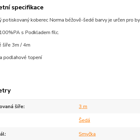
tní specifikace
 potiskovaný koberec Norma béžově-šedé barvy je určen pro by
 100%PA s Podkladem filc.
 šíře 3m / 4m
a podlahové topení
etry
vaná šíře
3 m
Šedá
ál
Smyčka