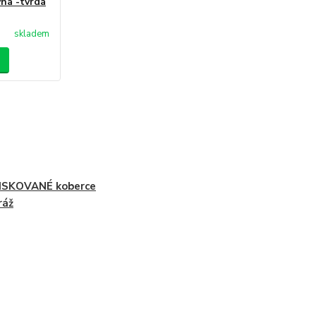
vná -tvrdá
skladem
ISKOVANÉ koberce
ráž