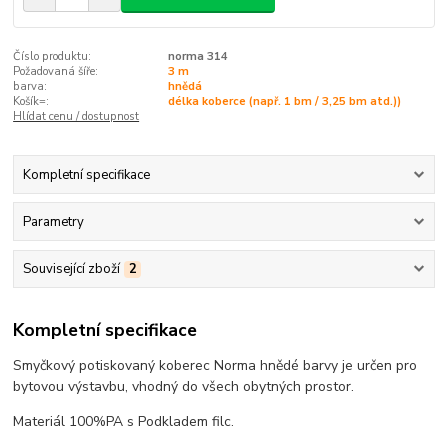
Číslo produktu:
norma 314
Požadovaná šíře:
3 m
barva:
hnědá
Košík=:
délka koberce (např. 1 bm / 3,25 bm atd.))
Hlídat cenu / dostupnost
Kompletní specifikace
Parametry
Související zboží
2
Kompletní specifikace
Smyčkový potiskovaný koberec Norma hnědé barvy je určen pro
bytovou výstavbu, vhodný do všech obytných prostor.
Materiál 100%PA s Podkladem filc.