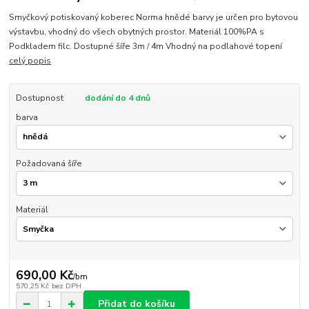
Smyčkový potiskovaný koberec Norma hnědé barvy je určen pro bytovou
výstavbu, vhodný do všech obytných prostor. Materiál 100%PA s
Podkladem filc. Dostupné šíře 3m / 4m Vhodný na podlahové topení
celý popis
Dostupnost
dodání do 4 dnů
barva
Požadovaná šíře
Materiál
690,00 Kč
/
bm
570,25 Kč
bez DPH
Přidat do košíku