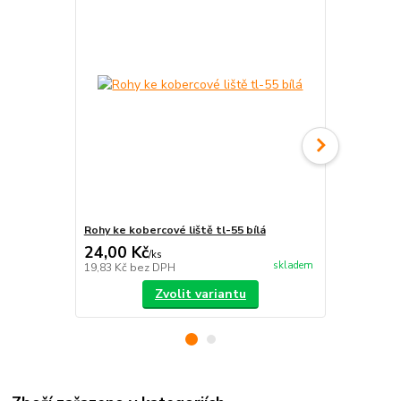
Rohy ke kobercové liště tl-55 bílá
Kobercová l
24,00 Kč
93,00 Kč
/
ks
skladem
19,83 Kč
bez DPH
76,86 Kč
bez
Zvolit variantu