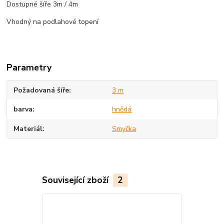
Dostupné šíře 3m / 4m
Vhodný na podlahové topení
Parametry
Požadovaná šíře
3 m
barva
hnědá
Materiál
Smyčka
Související zboží
2