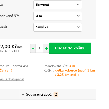
va
adovaná šíře
eriál
2,00 Kč
/
bm
Přidat do košíku
,07 Kč
bez DPH
roduktu:
norma 451
Požadovaná šíře:
4 m
Červená
Košík=:
délka koberce (např. 1 bm
/ 3,25 bm atd.))
cenu / dostupnost
Související zboží
2