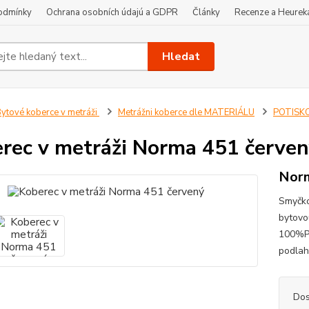
odmínky
Ochrana osobních údajú a GDPR
Články
Recenze a Heurek
Hledat
ytové koberce v metráži
Metrážni koberce dle MATERIÁLU
POTISKO
rec v metráži Norma 451 červe
Norm
Smyčko
bytovo
100%PA
podlah
Dos