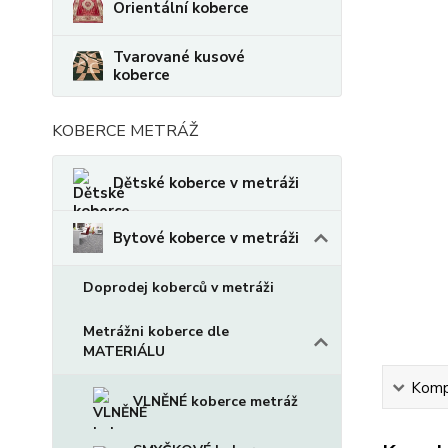
Orientální koberce
Tvarované kusové
koberce
KOBERCE METRÁŽ
Dětské koberce v metráži
Bytové koberce v metráži
Doprodej koberců v metráži
Metrážni koberce dle
MATERIÁLU
Kompl
VLNĚNÉ koberce metráž