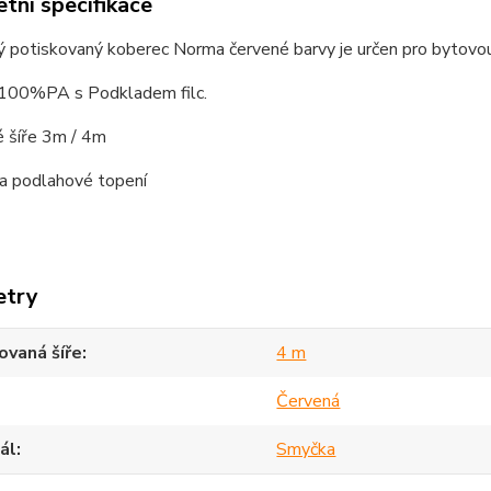
tní specifikace
 potiskovaný koberec Norma červené barvy je určen pro bytovou
 100%PA s Podkladem filc.
 šíře 3m / 4m
a podlahové topení
etry
vaná šíře
4 m
Červená
ál
Smyčka