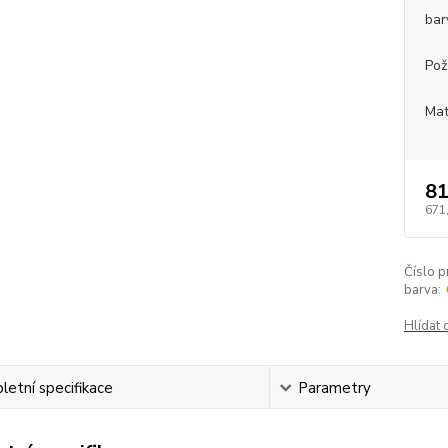
bar
Pož
Mat
81
671
Číslo p
barva:
Hlídat 
etní specifikace
Parametry