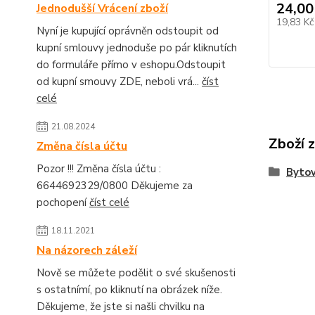
24,00
Jednodušší Vrácení zboží
19,83 K
Nyní je kupující oprávněn odstoupit od
kupní smlouvy jednoduše po pár kliknutích
do formuláře přímo v eshopu.Odstoupit
od kupní smouvy ZDE, neboli vrá...
číst
celé
21.08.2024
Zboží 
Změna čísla účtu
Pozor !!! Změna čísla účtu :
Bytov
6644692329/0800 Děkujeme za
pochopení
číst celé
18.11.2021
Na názorech záleží
Nově se můžete podělit o své skušenosti
s ostatnímí, po kliknutí na obrázek níže.
Děkujeme, že jste si našli chvilku na