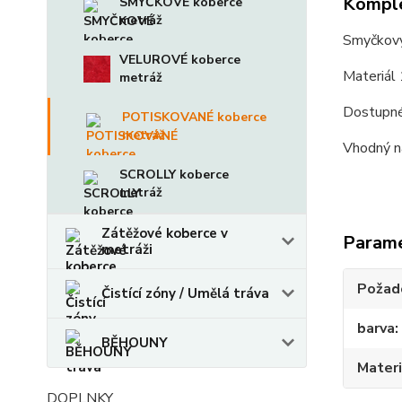
Komple
SMYČKOVÉ koberce
metráž
Smyčkový
VELUROVÉ koberce
Materiál
metráž
Dostupné
POTISKOVANÉ koberce
metráž
Vhodný n
SCROLLY koberce
metráž
Zátěžové koberce v
Param
metráži
Požado
Čistící zóny / Umělá tráva
barva
BĚHOUNY
Materi
DOPLNKY