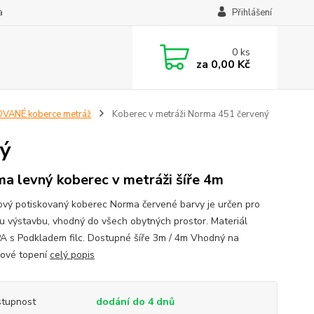
a
Přihlášení
0
ks
za
0,00 Kč
VANÉ koberce metráž
Koberec v metráži Norma 451 červený
ný
a levný koberec v metráži šíře 4m
vý potiskovaný koberec Norma červené barvy je určen pro
u výstavbu, vhodný do všech obytných prostor. Materiál
 s Podkladem filc. Dostupné šíře 3m / 4m Vhodný na
ové topení
celý popis
tupnost
dodání do 4 dnů