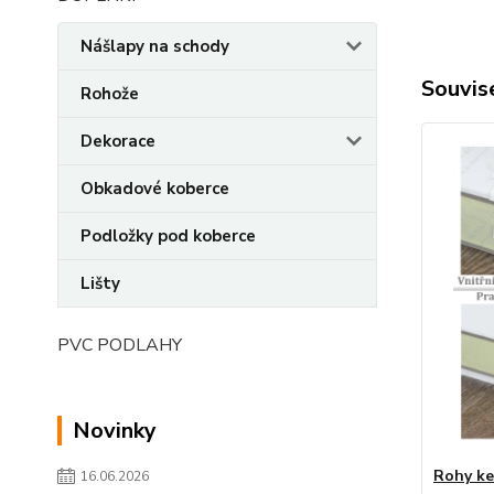
Nášlapy na schody
Souvise
Rohože
Dekorace
Obkadové koberce
Podložky pod koberce
Lišty
PVC PODLAHY
Novinky
Rohy ke 
16.06.2026