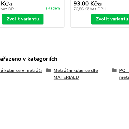
 Kč
93,00 Kč
/
ks
/
ks
skladem
č
bez DPH
76,86 Kč
bez DPH
Zvolit variantu
Zvolit variantu
zařazeno v kategoriích
é koberce v metráži
Metrážni koberce dle
POT
MATERIÁLU
met