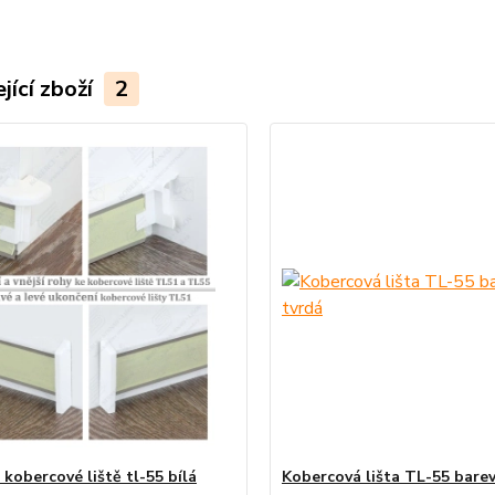
jící zboží
2
kobercové liště tl-55 bílá
Kobercová lišta TL-55 bare