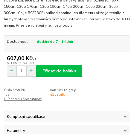
Kusové koberce BCF tmavě-šedé barvy vyráběné v rozměrech 80 x
150cm, 120 x 170cm, 130 x 190cm, 140 x 200cm, 160 x 220cm, 200 x
300cm Co je BCF?BCF (bulked continoues filament) příze je textílie z
hrubých vláken tvarovaných přímo po zvlákňování při rychlostech do 4000
m/min. Příze se vyrábějí v je...
celý popis
Dostupnost
dodání do 7 - 14 dnů
607,00 Kč
/
ks
501,65 Kč
bez DPH
Přidat do košíku
Číslo produktu:
kob.1691b grey
Tvar:
obdelnik
Hlídat cenu / dostupnost
Kompletní specifikace
Parametry