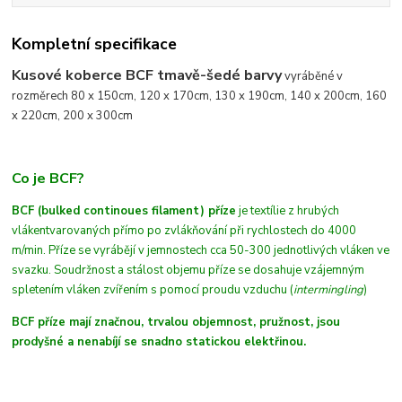
Kompletní specifikace
Kusové koberce BCF tmavě-šedé barvy
vyráběné v
rozměrech 80 x 150cm, 120 x 170cm, 130 x 190cm, 140 x 200cm, 160
x 220cm, 200 x 300cm
Co je BCF?
BCF (bulked continoues filament) příze
je textílie z hrubých
vláken
tvarovaných
přímo po zvlákňování při rychlostech do 4000
m/min
. Příze se vyrábějí v jemnostech cca 50-300 jednotlivých vláken ve
svazku. Soudržnost a stálost objemu příze se dosahuje vzájemným
spletením vláken zvířením s pomocí proudu vzduchu (
intermingling
)
BCF příze mají značnou, trvalou objemnost, pružnost, jsou
prodyšné a nenabíjí se snadno statickou elektřinou.