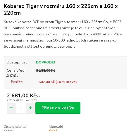
Koberec Tiger v rozměru 160 x 225cm a 160 x
220cm
Kusové koberce BCF ve vzoru Tigra v rozměru 160 x 225cm Co je BCF?
BCF (bulked continoues filament) příze je textílie z hrubých vláken
tvarovaných přímo po zvlákňování při rychlostech do 4000 m/min. Příze
se vyrábějí v jemnostech cca 50-300 jednotlivých vláken ve svazku.
Soudržnost a stálost objemu ...
celý popis
Dostupnost
DOPRODEJ
Cena před
3 188,00 Kč
slevou
Ušetříte
507,00 Kč (
16
% sleva)
2 681,00 Kč
/
ks
2 215,70 Kč
bez DPH
Přidat do košíku
Číslo produktu:
tiger160