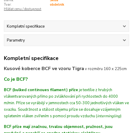
barva:
Šedá
Tvar:
obdelnik
Hlídat cenu / dostupnost
Kompletní specifikace
Parametry
Kompletní specifikace
Kusové koberce BCF ve vzoru Tigra
v rozměru 160 x 225cm
Co je BCF?
BCF (bulked continoues filament) příze
je textílie z hrubých
vláken
tvarovaných
přímo po zvlákňování při rychlostech do 4000
m/min
. Příze se vyrábějí v jemnostech cca 50-300 jednotlivých vláken ve
svazku. Soudržnost a stálost objemu příze se dosahuje vzájemným
spletením vláken zvířením s pomocí proudu vzduchu (
intermingling
)
BCF příze mají značnou, trvalou objemnost, pružnost, jsou