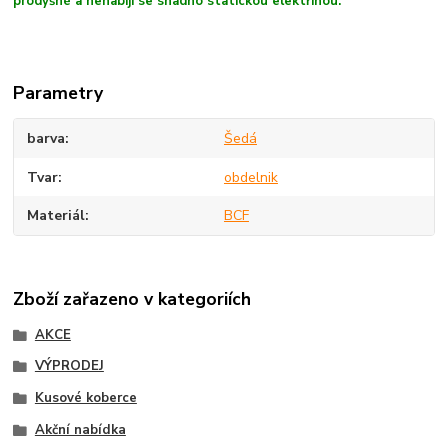
prodyšné a nenabíjí se snadno statickou elektřinou.
Parametry
barva
Šedá
Tvar
obdelnik
Materiál
BCF
Zboží zařazeno v kategoriích
AKCE
VÝPRODEJ
Kusové koberce
Akční nabídka